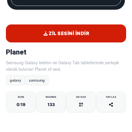
ZIL SESINI İNDIR
Planet
Samsung Galaxy telefon ve Galaxy Tab tabletlerinde yerleşik
olarak bulunan Planet zil sesi.
galaxy
samsung
SÜRE
İNDIRME
QR KOD
PAYLAŞ
0:19
133