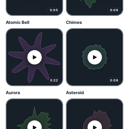
0:05
0:06
Atomic Bell
Chimes
0:22
0:08
Aurora
Asteroid