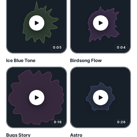
0:05
0:04
Ice Blue Tone
Birdsong Flow
0:16
0:26
Bugs Story
Astro