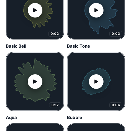
0:02
0:03
Basic Bell
Basic Tone
0:17
0:06
Aqua
Bubble