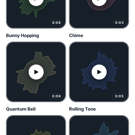
0:08
0:03
Bunny Hopping
Chime
0:06
0:05
Quantum Bell
Rolling Tone