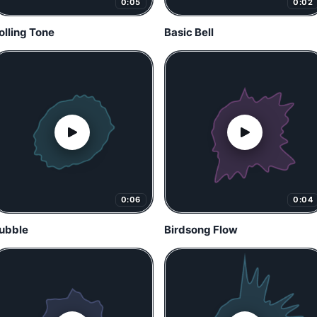
0:05
0:02
olling Tone
Basic Bell
0:06
0:04
ubble
Birdsong Flow