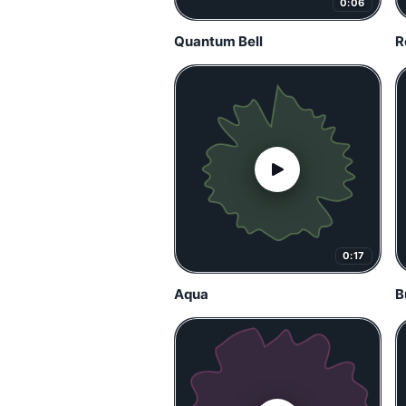
0:06
Quantum Bell
R
0:17
Aqua
B