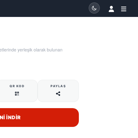
tlerinde yerleşik olarak bulunan
QR KOD
PAYLAŞ
NI İNDIR