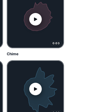
0:03
Chime