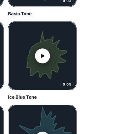
0:03
Basic Tone
0:05
Ice Blue Tone