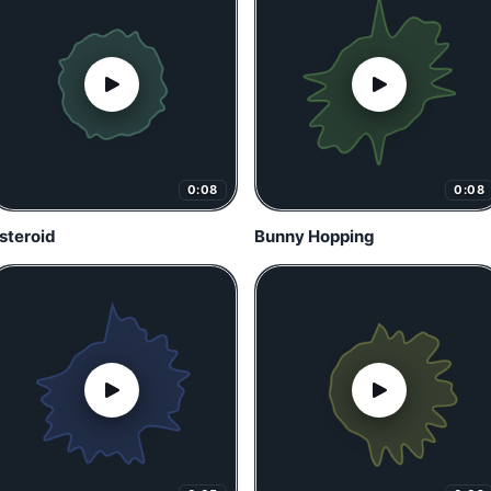
0:08
0:08
steroid
Bunny Hopping