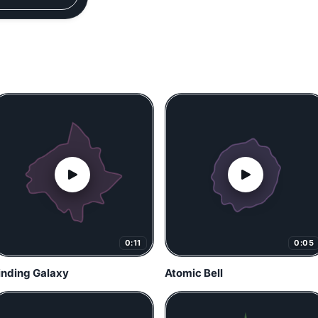
0:11
0:05
inding Galaxy
Atomic Bell