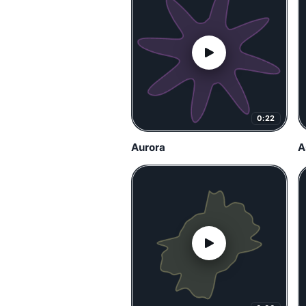
0:22
Aurora
A