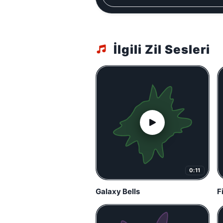
İlgili Zil Sesleri
0:11
Galaxy Bells
F