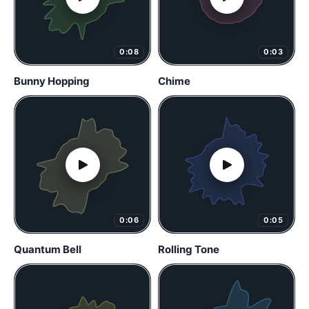
0:08
0:03
Bunny Hopping
Chime
0:06
0:05
Quantum Bell
Rolling Tone