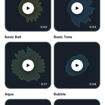
0:02
0:03
Basic Bell
Basic Tone
0:17
0:06
Aqua
Bubble