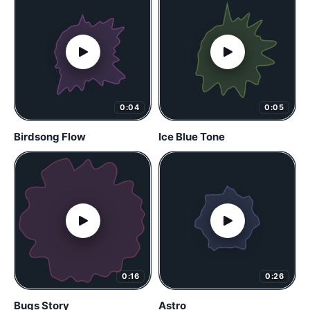
0:04
0:05
Birdsong Flow
Ice Blue Tone
0:16
0:26
Bugs Story
Astro