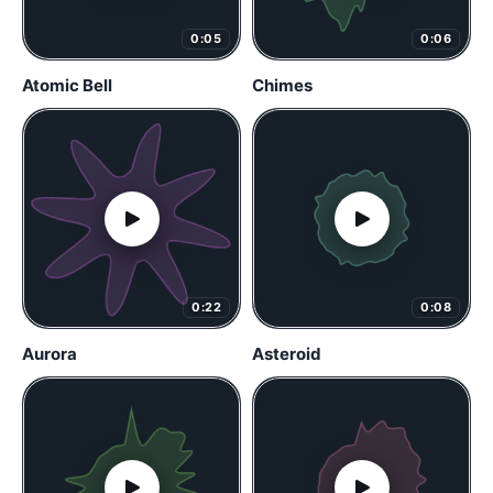
0:05
0:06
Atomic Bell
Chimes
0:22
0:08
Aurora
Asteroid