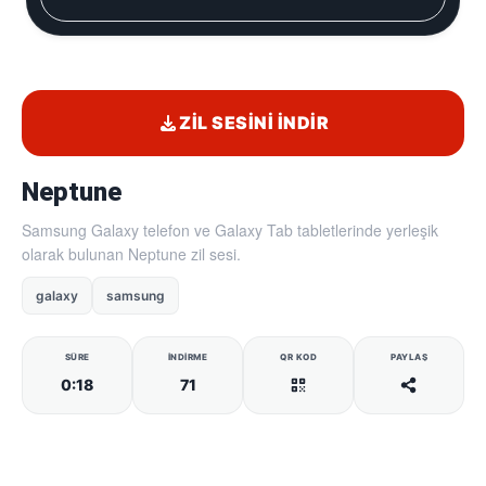
ZIL SESINI İNDIR
Neptune
Samsung Galaxy telefon ve Galaxy Tab tabletlerinde yerleşik
olarak bulunan Neptune zil sesi.
galaxy
samsung
SÜRE
İNDIRME
QR KOD
PAYLAŞ
0:18
71