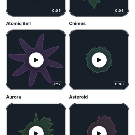
0:05
0:06
Atomic Bell
Chimes
0:22
0:08
Aurora
Asteroid