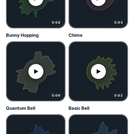
0:08
0:03
Bunny Hopping
Chime
0:06
0:02
Quantum Bell
Basic Bell