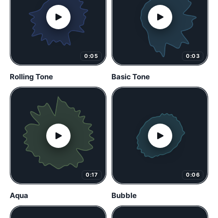
0:05
0:03
Rolling Tone
Basic Tone
0:17
0:06
Aqua
Bubble