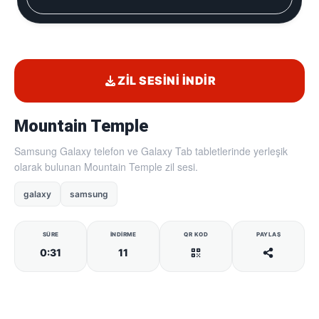
ZIL SESINI İNDIR
Mountain Temple
Samsung Galaxy telefon ve Galaxy Tab tabletlerinde yerleşik
olarak bulunan Mountain Temple zil sesi.
galaxy
samsung
SÜRE
İNDIRME
QR KOD
PAYLAŞ
0:31
11