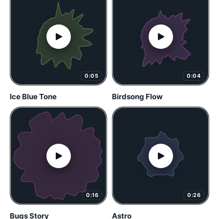
0:05
0:04
Ice Blue Tone
Birdsong Flow
0:16
0:26
Bugs Story
Astro