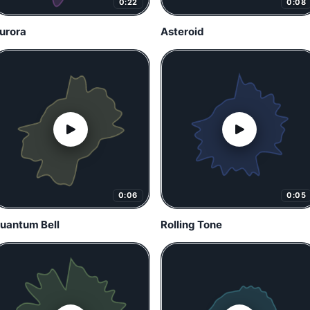
0:22
0:08
urora
Asteroid
0:06
0:05
uantum Bell
Rolling Tone