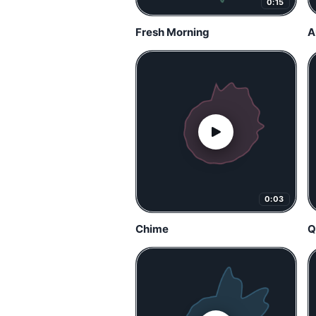
0:15
Fresh Morning
A
0:03
Chime
Q