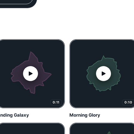
0:11
0:10
inding Galaxy
Morning Glory