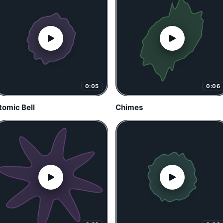
0:05
0:06
tomic Bell
Chimes