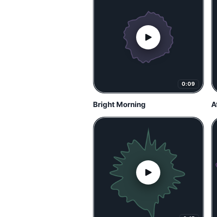
0:09
Bright Morning
A