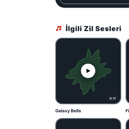
İlgili Zil Sesleri
0:11
Galaxy Bells
F