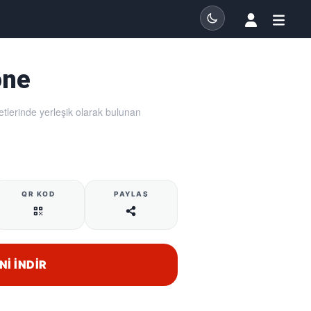
one
tlerinde yerleşik olarak bulunan
QR KOD
PAYLAŞ
NI İNDIR