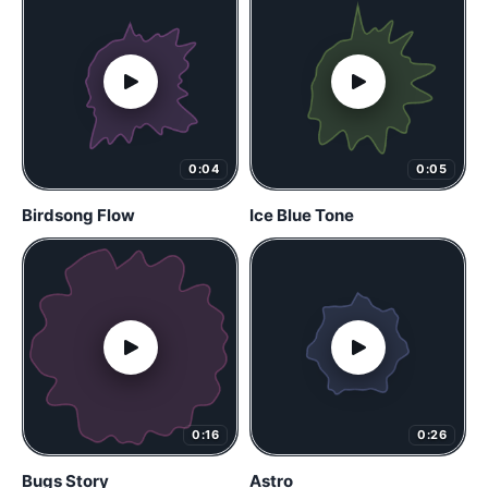
0:04
0:05
Birdsong Flow
Ice Blue Tone
0:16
0:26
Bugs Story
Astro