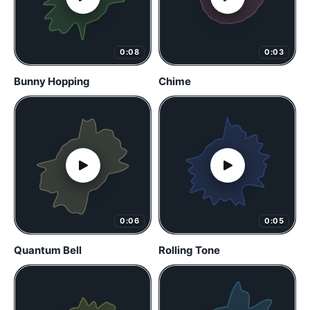
0:08
0:03
Bunny Hopping
Chime
0:06
0:05
Quantum Bell
Rolling Tone