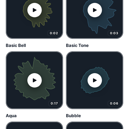
0:02
0:03
Basic Bell
Basic Tone
0:17
0:06
Aqua
Bubble