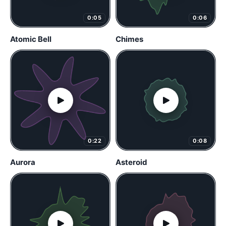
0:05
0:06
Atomic Bell
Chimes
0:22
0:08
Aurora
Asteroid