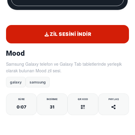
ZIL SESINI İNDIR
Mood
Samsung Galaxy telefon ve Galaxy Tab tabletlerinde yerleşik
olarak bulunan Mood zil sesi.
galaxy
samsung
SÜRE
İNDIRME
QR KOD
PAYLAŞ
0:07
31