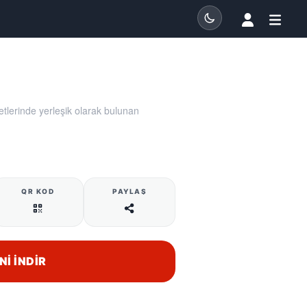
tlerinde yerleşik olarak bulunan
QR KOD
PAYLAŞ
NI İNDIR