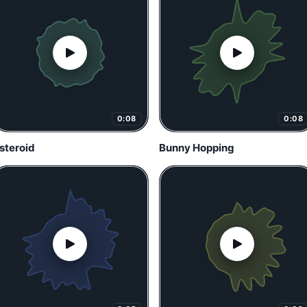
0:08
0:08
steroid
Bunny Hopping