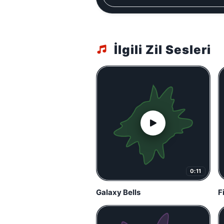
İlgili Zil Sesleri
0:11
Galaxy Bells
F