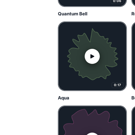
0:06
Quantum Bell
R
0:17
Aqua
B