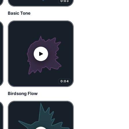
0:03
Basic Tone
0:04
Birdsong Flow