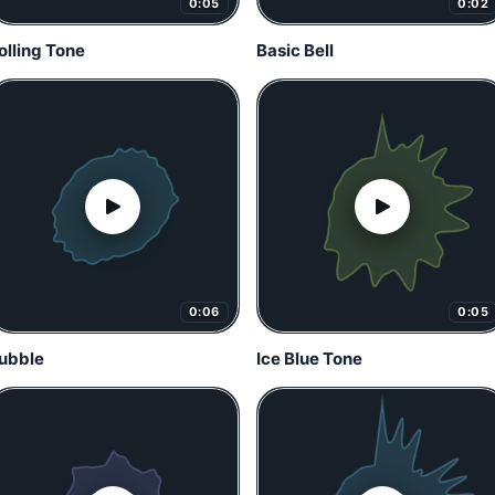
0:05
0:02
olling Tone
Basic Bell
0:06
0:05
ubble
Ice Blue Tone