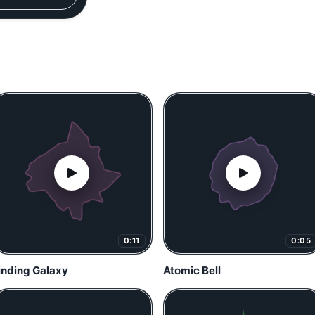
0:11
0:05
inding Galaxy
Atomic Bell