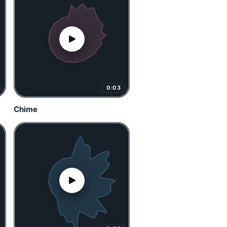
0:03
Chime