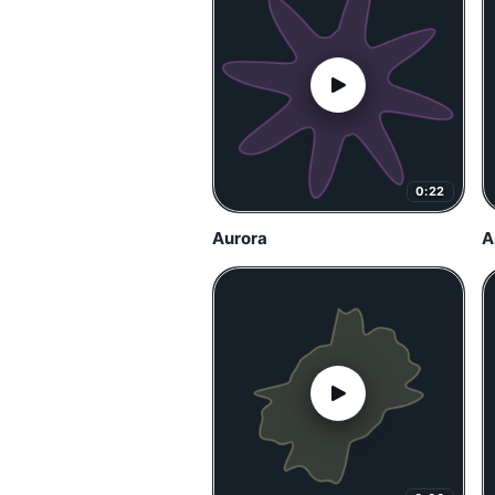
0:22
Aurora
A