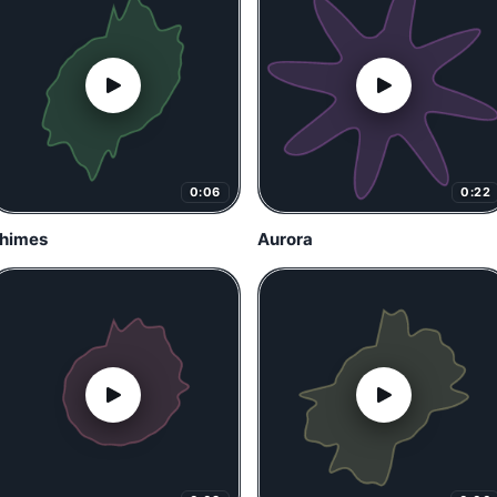
0:06
0:22
himes
Aurora