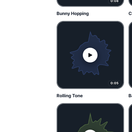
0:08
Bunny Hopping
C
0:05
Rolling Tone
B