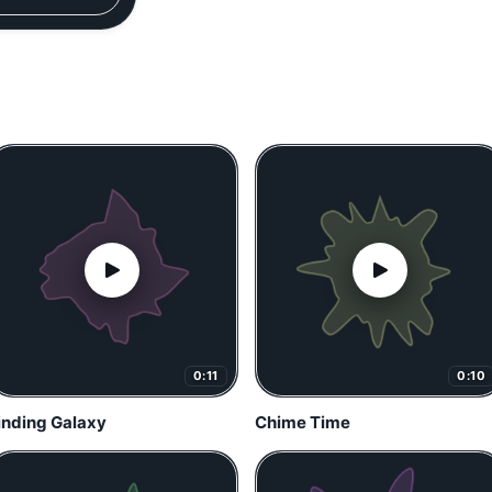
0:11
0:10
inding Galaxy
Chime Time