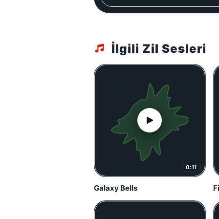
İlgili Zil Sesleri
0:11
Galaxy Bells
F