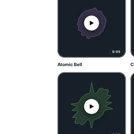
0:05
Atomic Bell
C