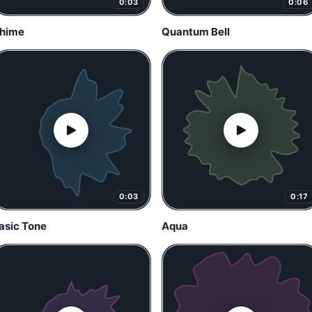
0:03
0:06
hime
Quantum Bell
0:03
0:17
asic Tone
Aqua