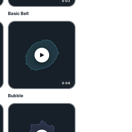
0:02
Basic Bell
0:06
Bubble