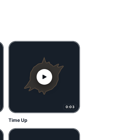
0:03
Time Up