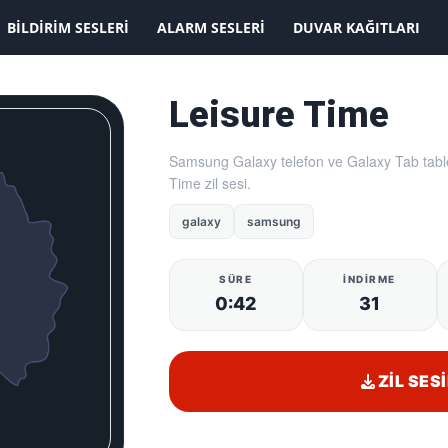
KAYDOLMAK İSTİYORUM
BILDIRIM SESLERI
ALARM SESLERI
DUVAR KAĞITLARI
Leisure Time
Samsung Galaxy telefon ve Galaxy Tab table
Time zil sesi.
galaxy
samsung
SÜRE
İNDIRME
0:42
31
ZIL SESI