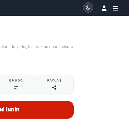
tlerinde yerleşik olarak bulunan Leisure
QR KOD
PAYLAŞ
NI İNDIR