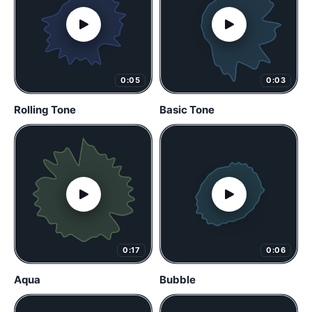
0:05
0:03
Rolling Tone
Basic Tone
0:17
0:06
Aqua
Bubble