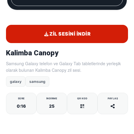
ZIL SESINI İNDIR
Kalimba Canopy
Samsung Galaxy telefon ve Galaxy Tab tabletlerinde yerleşik
olarak bulunan Kalimba Canopy zil sesi.
galaxy
samsung
SÜRE
İNDIRME
QR KOD
PAYLAŞ
0:16
25