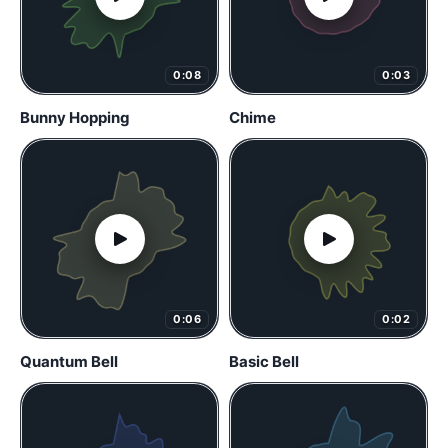
0:08
0:03
Bunny Hopping
Chime
0:06
0:02
Quantum Bell
Basic Bell