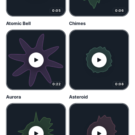
0:05
0:06
Atomic Bell
Chimes
0:22
0:08
Aurora
Asteroid