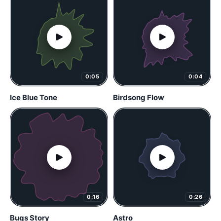
0:05
0:04
Ice Blue Tone
Birdsong Flow
0:16
0:26
Bugs Story
Astro