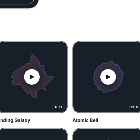
0:11
0:05
inding Galaxy
Atomic Bell