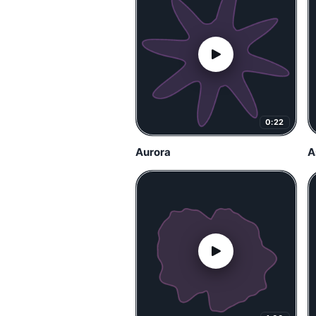
0:22
Aurora
A