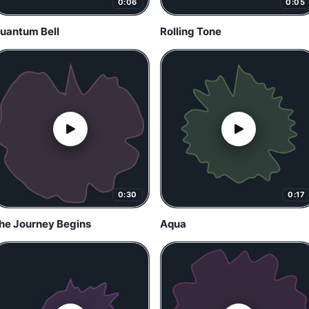
0:06
0:05
uantum Bell
Rolling Tone
0:30
0:17
he Journey Begins
Aqua