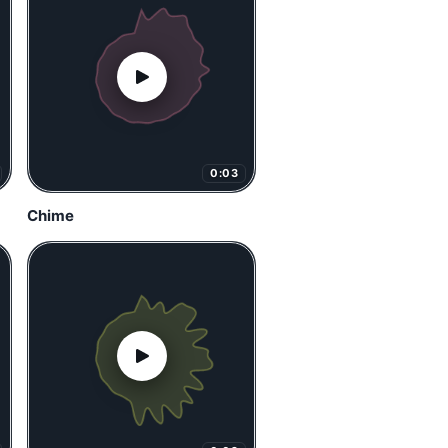
0:03
Chime