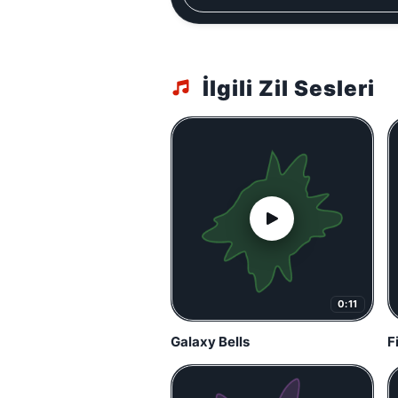
İlgili Zil Sesleri
0:11
Galaxy Bells
F