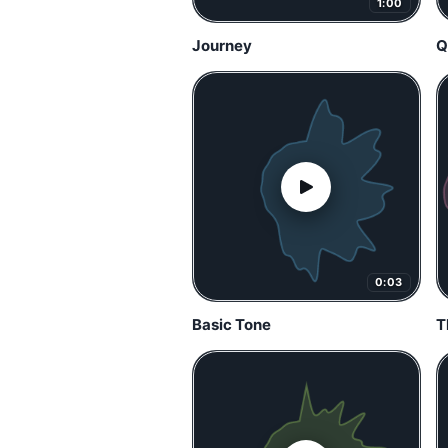
1:00
Journey
Q
0:03
Basic Tone
T