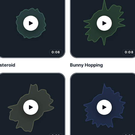
0:08
0:08
steroid
Bunny Hopping