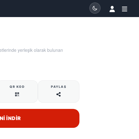
tlerinde yerleşik olarak bulunan
QR KOD
PAYLAŞ
NI İNDIR