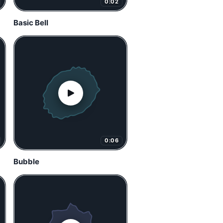
0:02
Basic Bell
0:06
Bubble