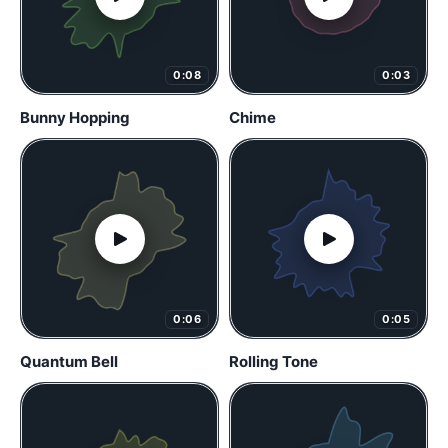
0:08
0:03
Bunny Hopping
Chime
0:06
0:05
Quantum Bell
Rolling Tone