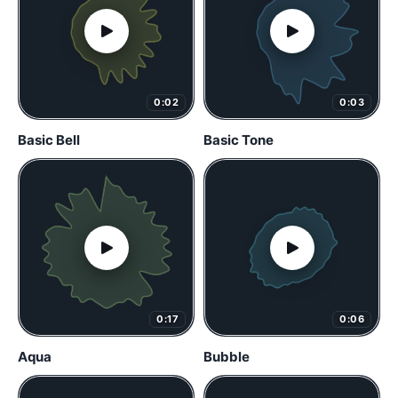
0:02
0:03
Basic Bell
Basic Tone
0:17
0:06
Aqua
Bubble