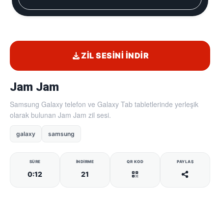
ZIL SESINI İNDIR
Jam Jam
Samsung Galaxy telefon ve Galaxy Tab tabletlerinde yerleşik
olarak bulunan Jam Jam zil sesi.
galaxy
samsung
SÜRE
İNDIRME
QR KOD
PAYLAŞ
0:12
21