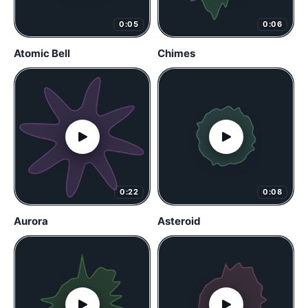
0:05
0:06
Atomic Bell
Chimes
0:22
0:08
Aurora
Asteroid