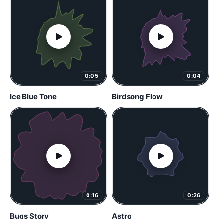
0:05
0:04
Ice Blue Tone
Birdsong Flow
0:16
0:26
Bugs Story
Astro