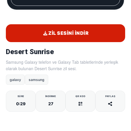
ZIL SESINI İNDIR
Desert Sunrise
Samsung Galaxy telefon ve Galaxy Tab tabletlerinde yerleşik
olarak bulunan Desert Sunrise zil sesi.
galaxy
samsung
SÜRE
İNDIRME
QR KOD
PAYLAŞ
0:29
27