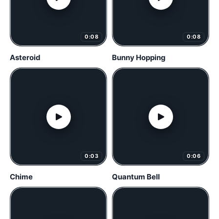
0:08
0:08
Asteroid
Bunny Hopping
0:03
0:06
Chime
Quantum Bell