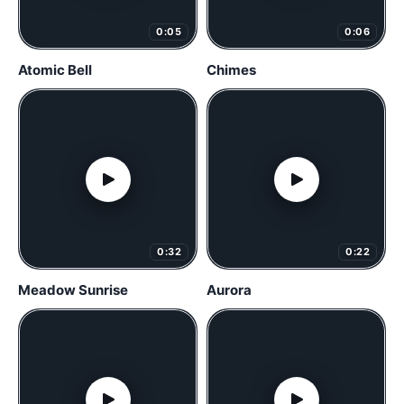
0:05
0:06
Atomic Bell
Chimes
0:32
0:22
Meadow Sunrise
Aurora