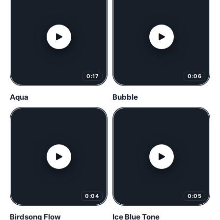
0:17
0:06
Aqua
Bubble
0:04
0:05
Birdsong Flow
Ice Blue Tone