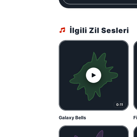
İlgili Zil Sesleri
0:11
Galaxy Bells
F