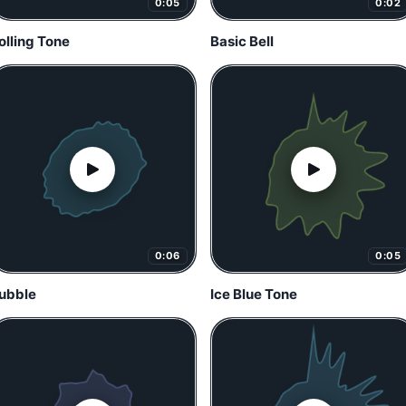
0:05
0:02
olling Tone
Basic Bell
0:06
0:05
ubble
Ice Blue Tone