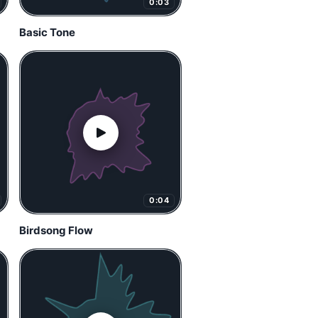
0:03
Basic Tone
0:04
Birdsong Flow