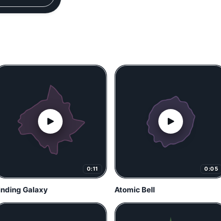
0:11
0:05
inding Galaxy
Atomic Bell