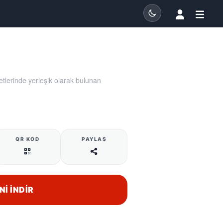
tlerinde yerleşik olarak bulunan
QR KOD
PAYLAŞ
NI İNDIR