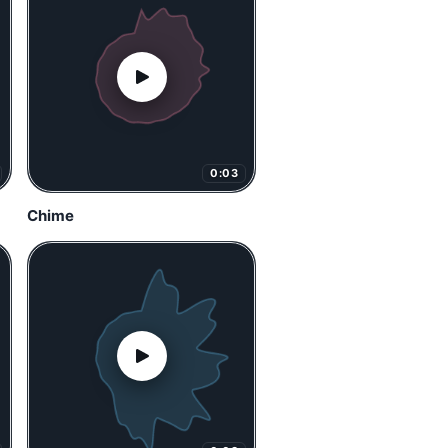
0:03
Chime