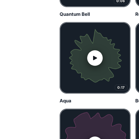
0:06
Quantum Bell
R
0:17
Aqua
B