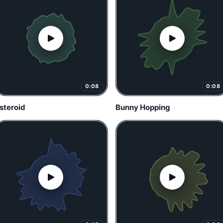
0:08
0:08
steroid
Bunny Hopping