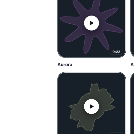
0:22
Aurora
A