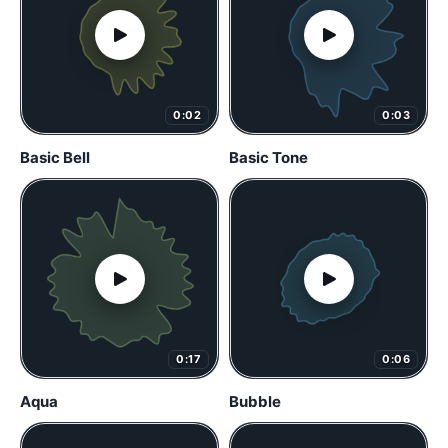
0:02
0:03
Basic Bell
Basic Tone
0:17
0:06
Aqua
Bubble