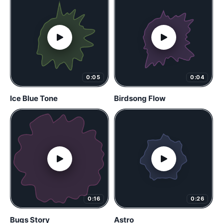
0:05
0:04
Ice Blue Tone
Birdsong Flow
0:16
0:26
Bugs Story
Astro