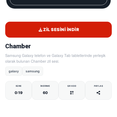
ZIL SESINI İNDIR
Chamber
Samsung Galaxy telefon ve Galaxy Tab tabletlerinde yerleşik
olarak bulunan Chamber zil sesi.
galaxy
samsung
SÜRE
İNDIRME
QR KOD
PAYLAŞ
0:19
60