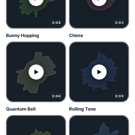
0:08
0:03
Bunny Hopping
Chime
0:06
0:05
Quantum Bell
Rolling Tone