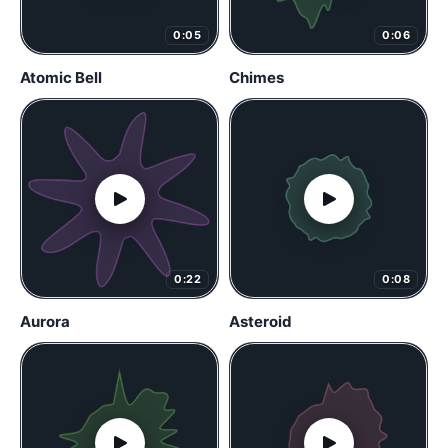
0:05
0:06
Atomic Bell
Chimes
0:22
0:08
Aurora
Asteroid