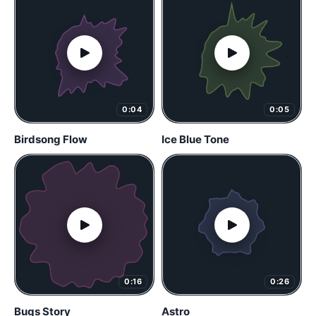
0:04
0:05
Birdsong Flow
Ice Blue Tone
0:16
0:26
Bugs Story
Astro