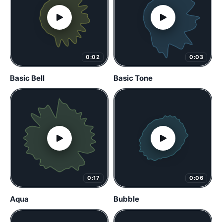
0:02
0:03
Basic Bell
Basic Tone
0:17
0:06
Aqua
Bubble