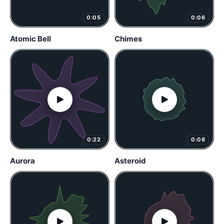
0:05
0:06
Atomic Bell
Chimes
0:22
0:08
Aurora
Asteroid