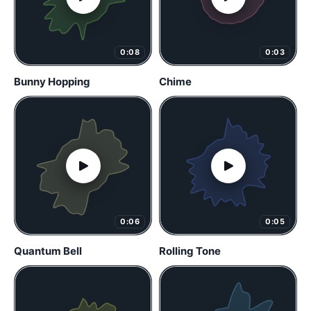
0:08
0:03
Bunny Hopping
Chime
0:06
0:05
Quantum Bell
Rolling Tone