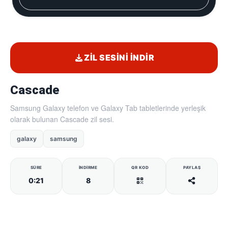
ZIL SESINI İNDIR
Cascade
Samsung Galaxy telefon ve Galaxy Tab tabletlerinde yerleşik
olarak bulunan Cascade zil sesi.
galaxy
samsung
SÜRE
İNDIRME
QR KOD
PAYLAŞ
0:21
8