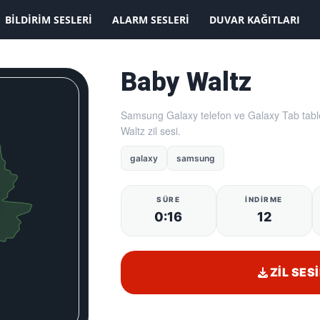
KAYDOLMAK İSTİYORUM
BILDIRIM SESLERI
ALARM SESLERI
DUVAR KAĞITLARI
Baby Waltz
Samsung Galaxy telefon ve Galaxy Tab table
Waltz zil sesi.
galaxy
samsung
SÜRE
İNDIRME
0:16
12
ZIL SESI