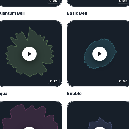
0:06
0:02
uantum Bell
Basic Bell
0:17
0:06
qua
Bubble