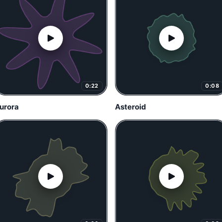
0:22
0:08
urora
Asteroid