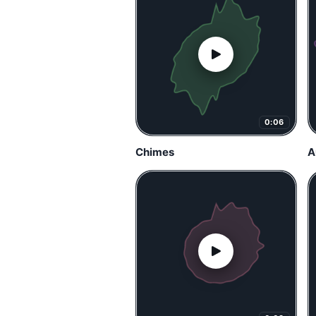
0:06
Chimes
A