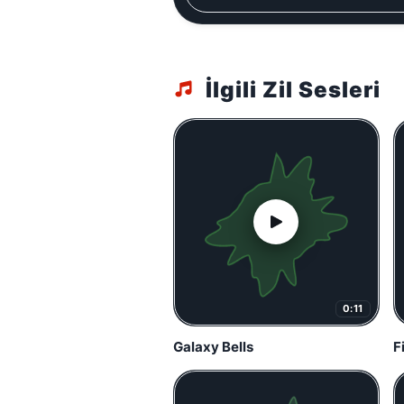
İlgili Zil Sesleri
0:11
Galaxy Bells
F