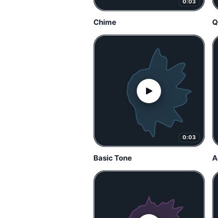
0:03
Chime
Q
0:03
Basic Tone
A