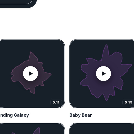
0:11
0:19
inding Galaxy
Baby Bear