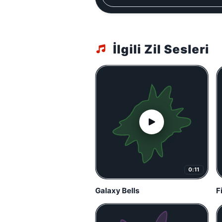
İlgili Zil Sesleri
0:11
Galaxy Bells
F