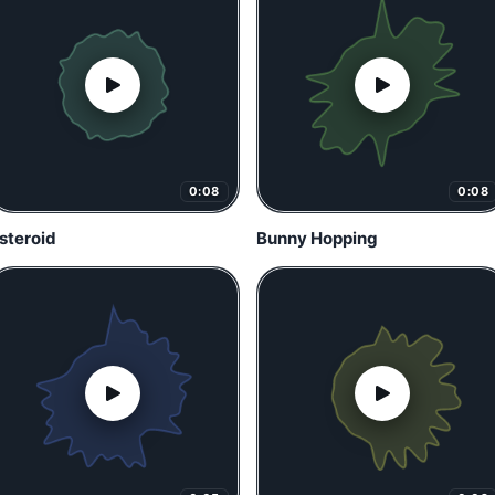
0:08
0:08
steroid
Bunny Hopping