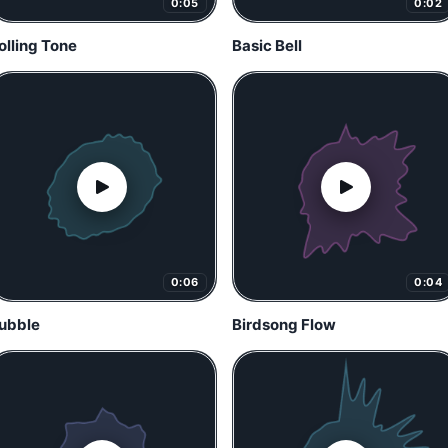
0:05
0:02
olling Tone
Basic Bell
0:06
0:04
ubble
Birdsong Flow