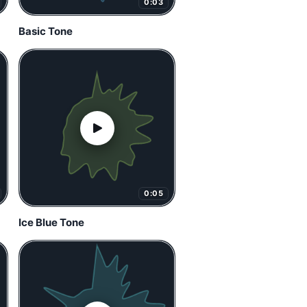
0:03
Basic Tone
0:05
Ice Blue Tone