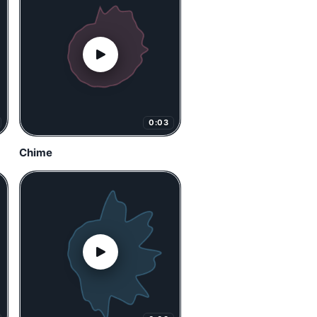
0:03
Chime