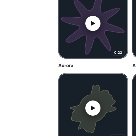
0:22
Aurora
A