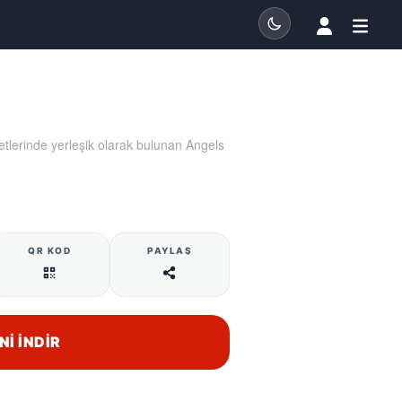
tlerinde yerleşik olarak bulunan Angels
QR KOD
PAYLAŞ
NI İNDIR