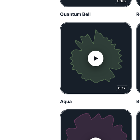
0:06
Quantum Bell
R
0:17
Aqua
B