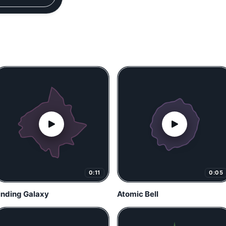
0:11
0:05
inding Galaxy
Atomic Bell