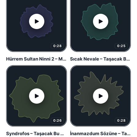
0:28
0:25
Hürrem Sultan Ninni 2 – Muhteşem Yüzyıl
Sıcak Nevale – Taşacak Bu Deniz
0:26
0:28
Syndrofos – Taşacak Bu Deniz
İnanmazdum Sözüne – Taşacak Bu Deniz