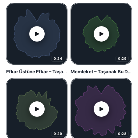
0:24
0:29
Efkar Üstüne Efkar – Taşacak Bu Deniz
Memleket – Taşacak Bu Deniz
0:29
0:28