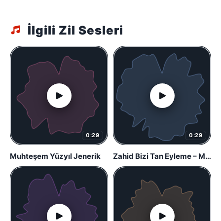
İlgili Zil Sesleri
0:29
0:29
Muhteşem Yüzyıl Jenerik
Zahid Bizi Tan Eyleme – Muhteşem Yüzyıl