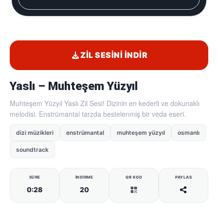
ZIL SESINI İNDIR
Yaslı – Muhteşem Yüzyıl
Muhteşem Yüzyıl Yaslı Zil Sesi! Dizinin en kederli ve dokunaklı
melodisi. Enstrümantal tarzda bestelenmiş bir veda eseri.
dizi müzikleri
enstrümantal
muhteşem yüzyıl
osmanlı
soundtrack
SÜRE
İNDIRME
QR KOD
PAYLAŞ
0:28
20