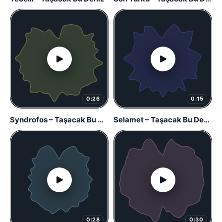
0:26
0:15
Syndrofos – Taşacak Bu Deniz
Selamet – Taşacak Bu Deniz
0:28
0:30