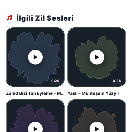
İlgili Zil Sesleri
0:29
0:28
Zahid Bizi Tan Eyleme – Muhteşem Yüzyıl
Yaslı – Muhteşem Yüzyıl