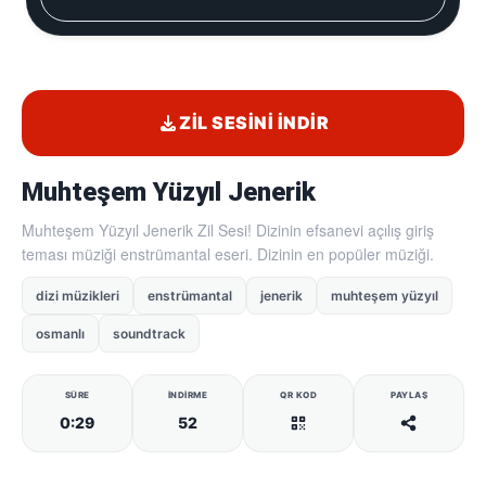
ZIL SESINI İNDIR
Muhteşem Yüzyıl Jenerik
Muhteşem Yüzyıl Jenerik Zil Sesi! Dizinin efsanevi açılış giriş
teması müziği enstrümantal eseri. Dizinin en popüler müziği.
dizi müzikleri
enstrümantal
jenerik
muhteşem yüzyıl
osmanlı
soundtrack
SÜRE
İNDIRME
QR KOD
PAYLAŞ
0:29
52