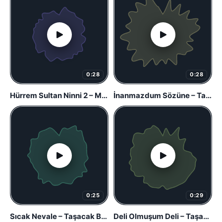
0:28
0:28
Hürrem Sultan Ninni 2 – Muhteşem Yüzyıl
İnanmazdum Sözüne – Taşacak Bu Deniz
0:25
0:29
Sıcak Nevale – Taşacak Bu Deniz
Deli Olmuşum Deli – Taşacak Bu Deniz