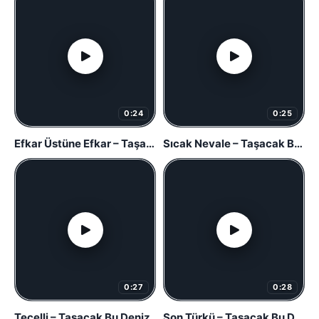
0:24
0:25
Efkar Üstüne Efkar – Taşacak Bu Deniz
Sıcak Nevale – Taşacak Bu Deniz
0:27
0:28
Tecelli – Taşacak Bu Deniz
Son Türkü – Taşacak Bu Deniz