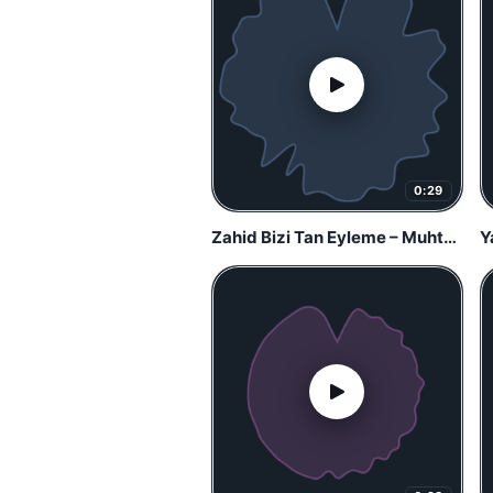
0:29
Zahid Bizi Tan Eyleme – Muhteşem Yüzyıl
Y