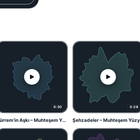
0:30
0:28
Hürrem’in Aşkı – Muhteşem Yüzyıl
Şehzadeler – Muhteşem Yüzyı