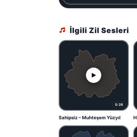
İlgili Zil Sesleri
0:26
Sahipsiz – Muhteşem Yüzyıl