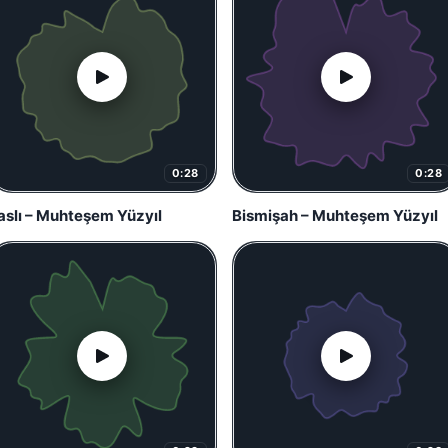
0:28
0:28
aslı – Muhteşem Yüzyıl
Bismişah – Muhteşem Yüzyıl