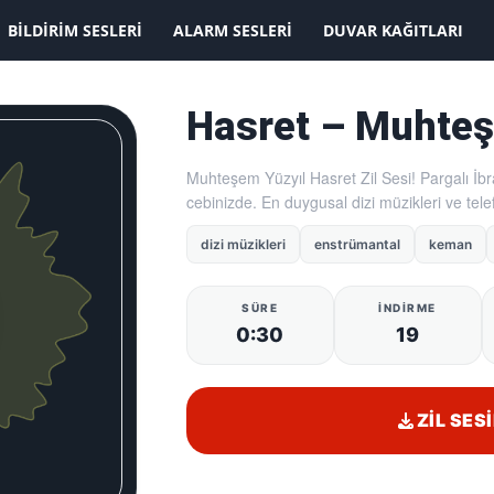
KAYDOLMAK İSTİYORUM
BILDIRIM SESLERI
ALARM SESLERI
DUVAR KAĞITLARI
Hasret – Muhteş
Muhteşem Yüzyıl Hasret Zil Sesi! Pargalı İ
cebinizde. En duygusal dizi müzikleri ve telefo
dizi müzikleri
enstrümantal
keman
SÜRE
İNDIRME
0:30
19
ZIL SESI