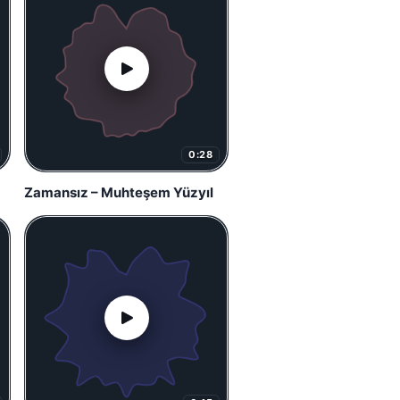
0:28
Zamansız – Muhteşem Yüzyıl