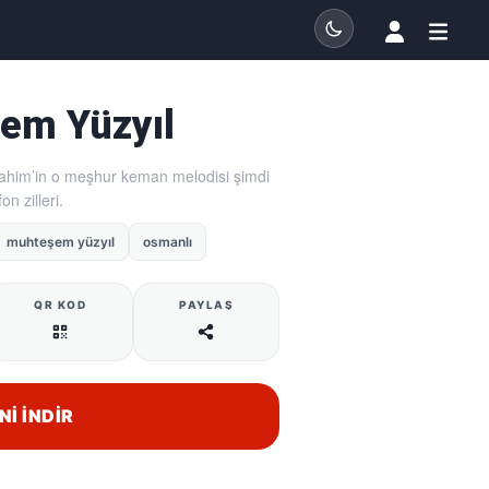
em Yüzyıl
brahim’in o meşhur keman melodisi şimdi
n zilleri.
muhteşem yüzyıl
osmanlı
QR KOD
PAYLAŞ
NI İNDIR