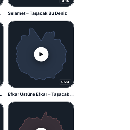
0:15
Muhteşem Yüzyıl
Selamet – Taşacak Bu Deniz
0:24
züne – Taşacak Bu Deniz
Efkar Üstüne Efkar – Taşacak Bu Deniz