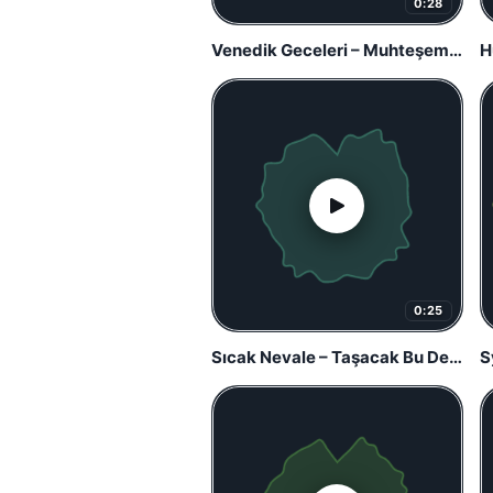
0:28
Venedik Geceleri – Muhteşem Yüzyıl
0:25
Sıcak Nevale – Taşacak Bu Deniz
S