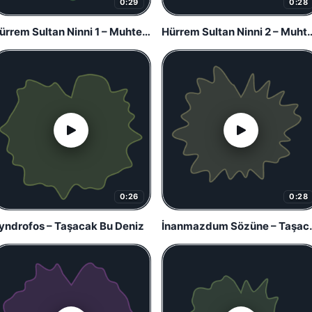
0:29
0:28
Hürrem Sultan Ninni 1 – Muhteşem Yüzyıl
Hürrem Sultan Ninni 2 – 
0:26
0:28
yndrofos – Taşacak Bu Deniz
İnanmazdum Sö