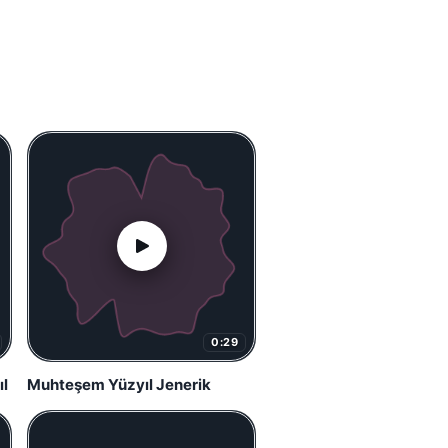
0:29
l
Muhteşem Yüzyıl Jenerik