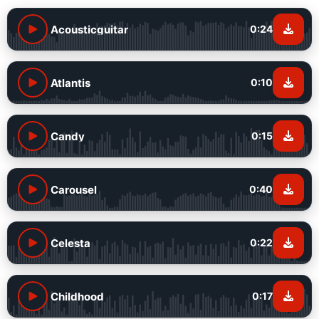
Acousticguitar
0:24
Atlantis
0:10
Candy
0:15
Carousel
0:40
Celesta
0:22
Childhood
0:17