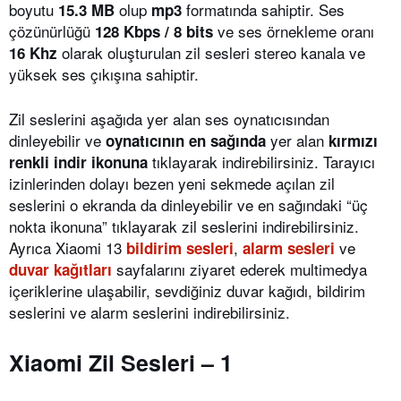
boyutu
olup
formatında sahiptir. Ses
15.3 MB
mp3
çözünürlüğü
ve ses örnekleme oranı
128 Kbps / 8 bits
olarak oluşturulan zil sesleri stereo kanala ve
16 Khz
yüksek ses çıkışına sahiptir.
Zil seslerini aşağıda yer alan ses oynatıcısından
dinleyebilir ve
yer alan
oynatıcının en sağında
kırmızı
tıklayarak indirebilirsiniz. Tarayıcı
renkli indir ikonuna
izinlerinden dolayı bezen yeni sekmede açılan zil
seslerini o ekranda da dinleyebilir ve en sağındaki “üç
nokta ikonuna” tıklayarak zil seslerini indirebilirsiniz.
Ayrıca Xiaomi 13
,
ve
bildirim sesleri
alarm sesleri
sayfalarını ziyaret ederek multimedya
duvar kağıtları
içeriklerine ulaşabilir, sevdiğiniz duvar kağıdı, bildirim
seslerini ve alarm seslerini indirebilirsiniz.
Xiaomi Zil Sesleri – 1