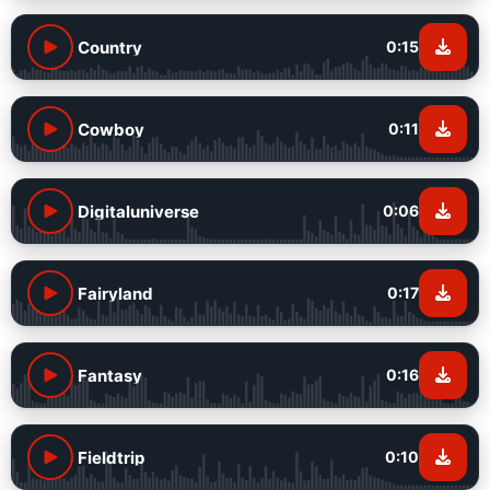
Country
0:15
Cowboy
0:11
Digitaluniverse
0:06
Fairyland
0:17
Fantasy
0:16
Fieldtrip
0:10