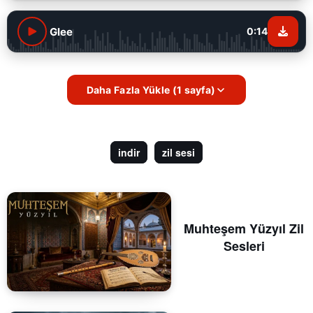
Glee
0:14
Daha Fazla Yükle (1 sayfa)
indir
zil sesi
Muhteşem Yüzyıl Zil
Sesleri