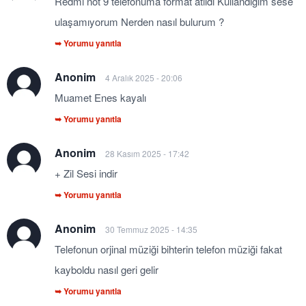
Redmi not 9 telefonuma format atıldı Kullandığım sese
ulaşamıyorum Nerden nasıl bulurum ?
➥ Yorumu yanıtla
Anonim
4 Aralık 2025 - 20:06
Muamet Enes kayalı
➥ Yorumu yanıtla
Anonim
28 Kasım 2025 - 17:42
+ Zil Sesi indir
➥ Yorumu yanıtla
Anonim
30 Temmuz 2025 - 14:35
Telefonun orjinal müziği bihterin telefon müziği fakat
kayboldu nasıl geri gelir
➥ Yorumu yanıtla