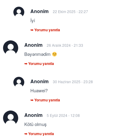
Anonim
22 Ekim 2025 - 22:27
İyi
➥ Yorumu yanıtla
Anonim
26 Aralık 2024 - 21:33
Bəyənmədim
➥ Yorumu yanıtla
Anonim
30 Haziran 2025 - 23:28
Huawei?
➥ Yorumu yanıtla
Anonim
5 Eylül 2024 - 12:08
Kötü olmuş
➥ Yorumu yanıtla