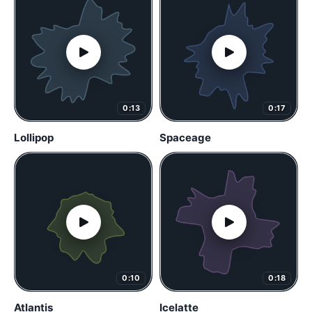
0:13
0:17
Lollipop
Spaceage
0:10
0:18
Atlantis
Icelatte