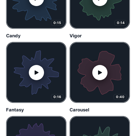
0:15
0:14
Candy
Vigor
0:16
0:40
Fantasy
Carousel