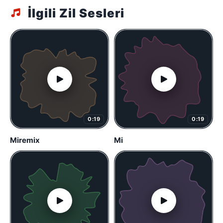
İlgili Zil Sesleri
0:19
0:19
Miremix
Mi