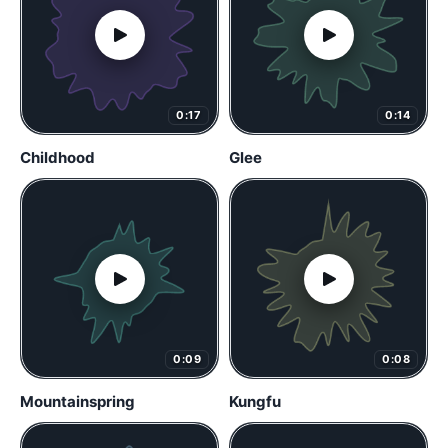
0:17
0:14
Childhood
Glee
0:09
0:08
Mountainspring
Kungfu