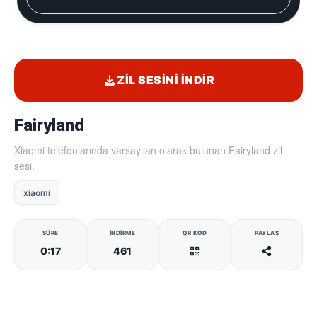
ZIL SESINI İNDIR
Fairyland
Xiaomi telefonlarında varsayılan olarak bulunan Fairyland zil
sesi.
xiaomi
SÜRE
İNDIRME
QR KOD
PAYLAŞ
0:17
461