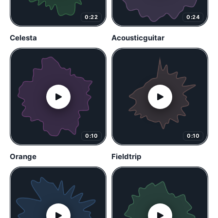
0:22
0:24
Celesta
Acousticguitar
0:10
0:10
Orange
Fieldtrip