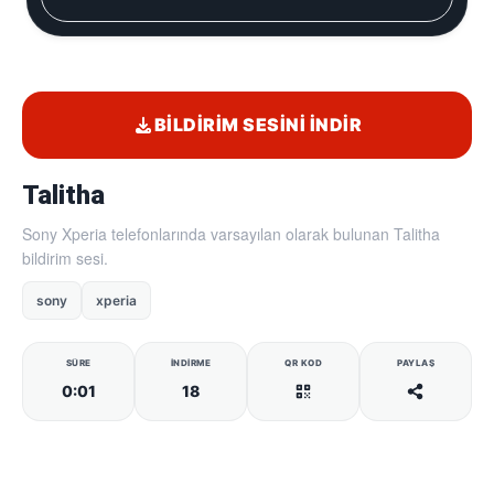
BILDIRIM SESINI İNDIR
Talitha
Sony Xperia telefonlarında varsayılan olarak bulunan Talitha
bildirim sesi.
sony
xperia
SÜRE
İNDIRME
QR KOD
PAYLAŞ
0:01
18