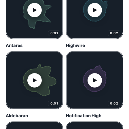
0:01
0:02
Antares
Highwire
0:01
0:02
Aldebaran
Notification High