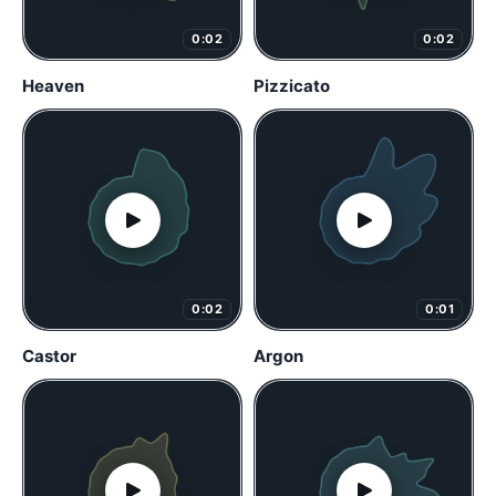
0:02
0:02
Heaven
Pizzicato
0:02
0:01
Castor
Argon