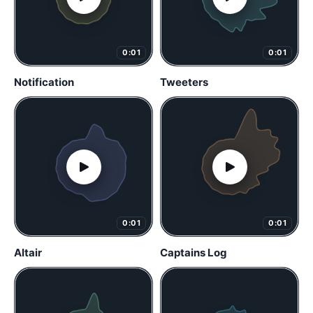
0:01
0:01
Notification
Tweeters
0:01
0:01
Altair
Captains Log