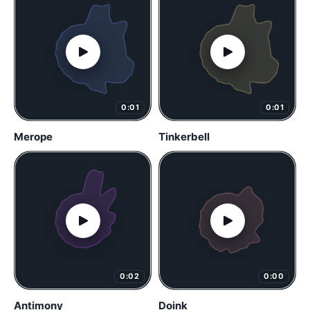
0:01
0:01
Merope
Tinkerbell
0:02
0:00
Antimony
Doink