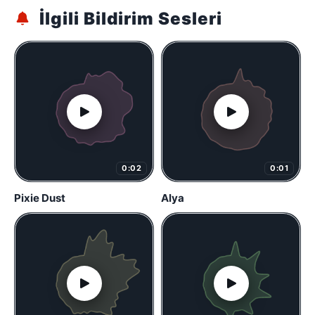
İlgili Bildirim Sesleri
0:02
0:01
Pixie Dust
Alya