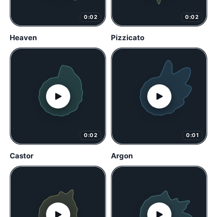
0:02
0:02
Heaven
Pizzicato
0:02
0:01
Castor
Argon