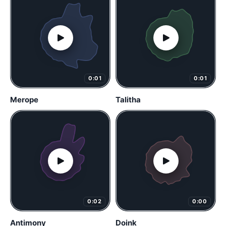
0:01
0:01
Merope
Talitha
0:02
0:00
Antimony
Doink