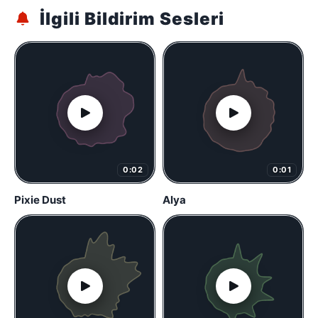
İlgili Bildirim Sesleri
0:02
0:01
Pixie Dust
Alya