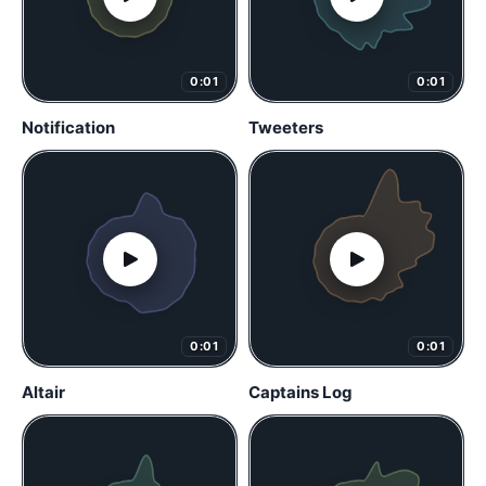
0:01
0:01
Notification
Tweeters
0:01
0:01
Altair
Captains Log