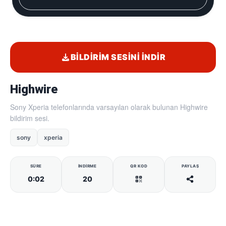
BILDIRIM SESINI İNDIR
Highwire
Sony Xperia telefonlarında varsayılan olarak bulunan Highwire
bildirim sesi.
sony
xperia
SÜRE
İNDIRME
QR KOD
PAYLAŞ
0:02
20