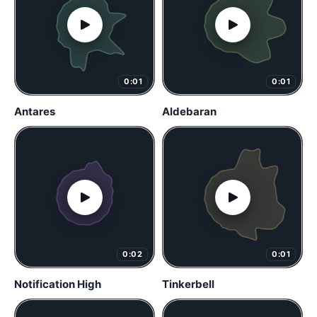
0:01
0:01
Antares
Aldebaran
0:02
0:01
Notification High
Tinkerbell