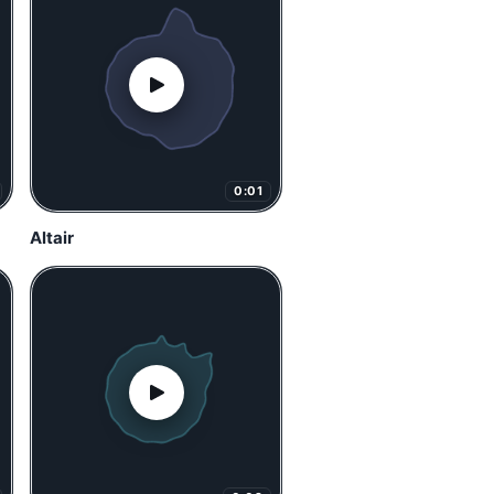
0:01
Altair