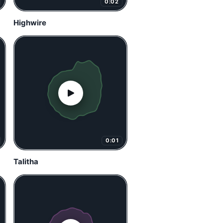
0:02
Highwire
0:01
Talitha