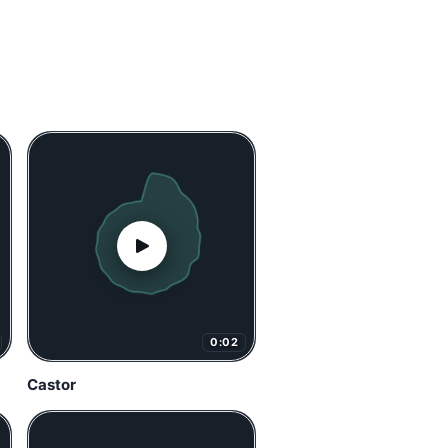
0:02
Castor