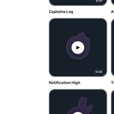
0:01
Captains Log
A
0:02
Notification High
T