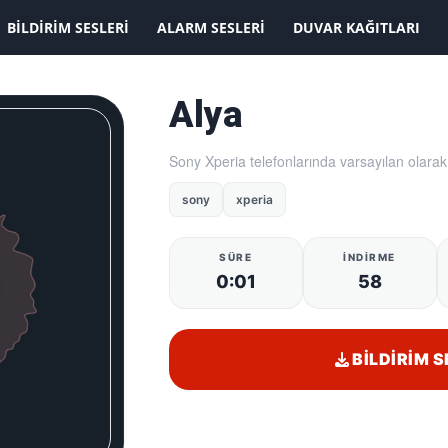
KAYDOLMAK İSTİYORUM
BILDIRIM SESLERI
ALARM SESLERI
DUVAR KAĞITLARI
Alya
Sony Xperia telefonlarında varsayılan olarak 
sony
xperia
SÜRE
İNDIRME
0:01
58
BILDIRIM S