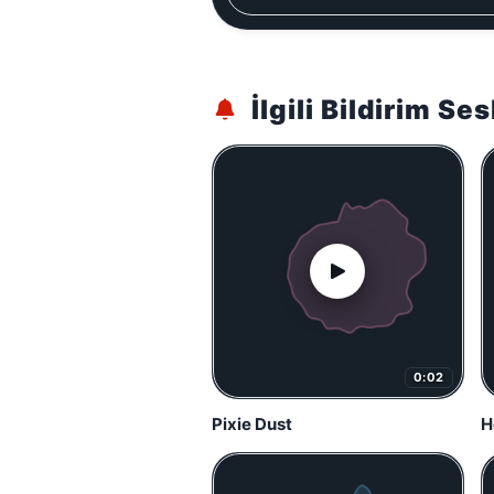
İlgili Bildirim Ses
0:02
Pixie Dust
H