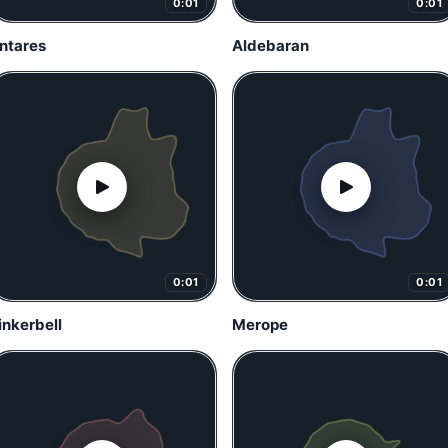
0:01
0:01
ntares
Aldebaran
0:01
0:01
inkerbell
Merope