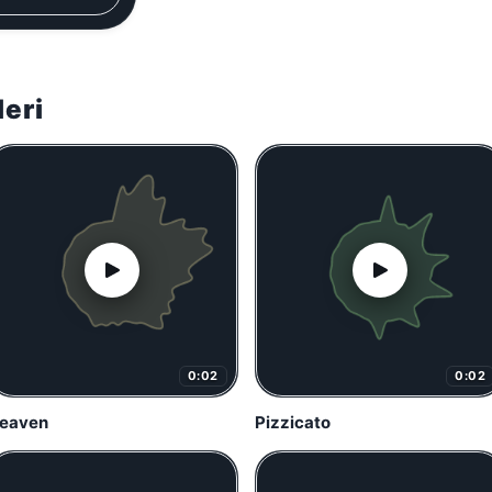
leri
0:02
0:02
eaven
Pizzicato