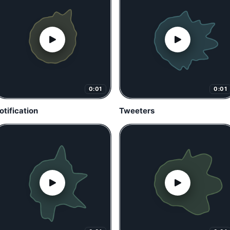
0:01
0:01
otification
Tweeters