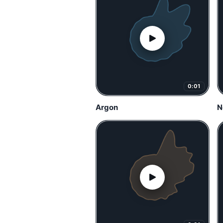
0:01
Argon
N