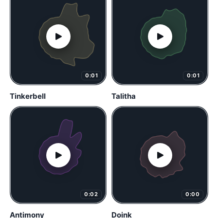
0:01
0:01
Tinkerbell
Talitha
0:02
0:00
Antimony
Doink