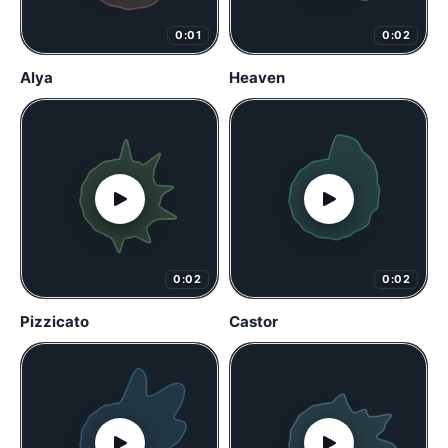
0:01
0:02
Alya
Heaven
0:02
0:02
Pizzicato
Castor