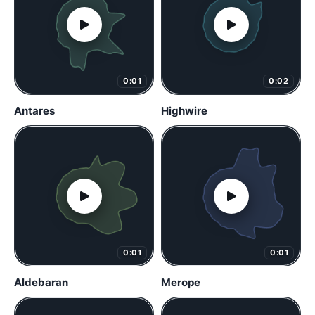
0:01
0:02
Antares
Highwire
0:01
0:01
Aldebaran
Merope