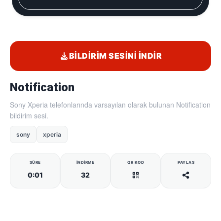
BILDIRIM SESINI İNDIR
Notification
Sony Xperia telefonlarında varsayılan olarak bulunan Notification
bildirim sesi.
sony
xperia
SÜRE
İNDIRME
QR KOD
PAYLAŞ
0:01
32