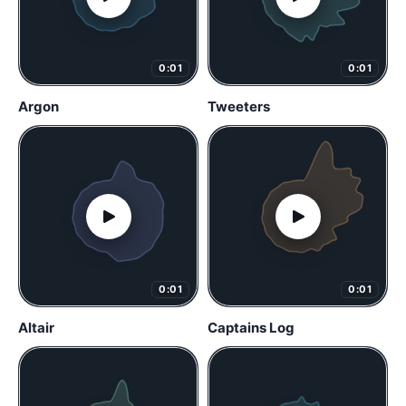
0:01
0:01
Argon
Tweeters
0:01
0:01
Altair
Captains Log