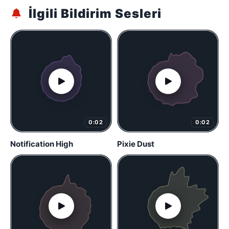
İlgili Bildirim Sesleri
0:02
0:02
Notification High
Pixie Dust