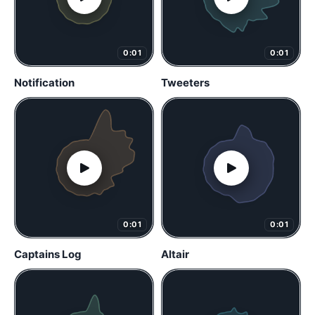
0:01
0:01
Notification
Tweeters
0:01
0:01
Captains Log
Altair