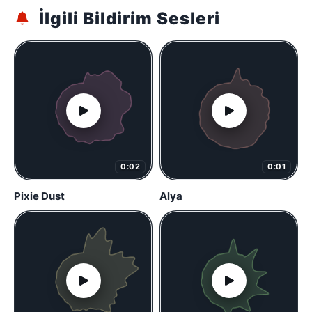
İlgili Bildirim Sesleri
0:02
0:01
Pixie Dust
Alya