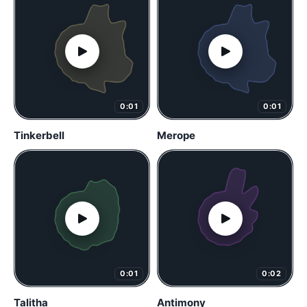
0:01
0:01
Tinkerbell
Merope
0:01
0:02
Talitha
Antimony