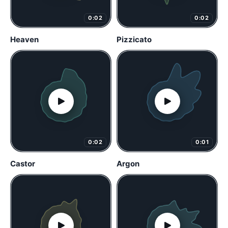
0:02
0:02
Heaven
Pizzicato
0:02
0:01
Castor
Argon