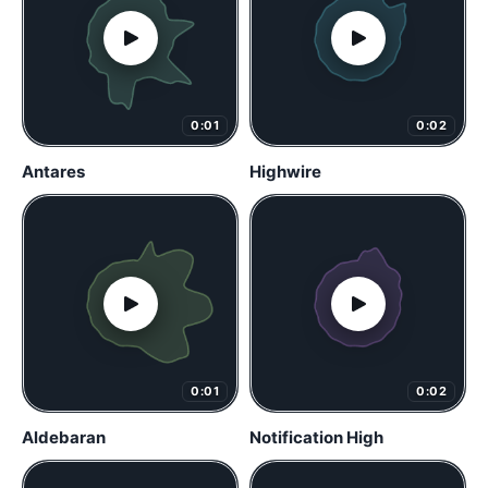
0:01
0:02
Antares
Highwire
0:01
0:02
Aldebaran
Notification High