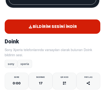
BILDIRIM SESINI İNDIR
Doink
Sony Xperia telefonlarında varsayılan olarak bulunan Doink
bildirim sesi.
sony
xperia
SÜRE
İNDIRME
QR KOD
PAYLAŞ
0:00
17