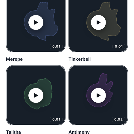
0:01
0:01
Merope
Tinkerbell
0:01
0:02
Talitha
Antimony