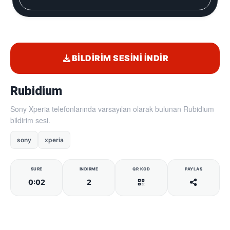
BILDIRIM SESINI İNDIR
Rubidium
Sony Xperia telefonlarında varsayılan olarak bulunan Rubidium
bildirim sesi.
sony
xperia
SÜRE
İNDIRME
QR KOD
PAYLAŞ
0:02
2