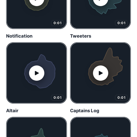
0:01
0:01
Notification
Tweeters
0:01
0:01
Altair
Captains Log