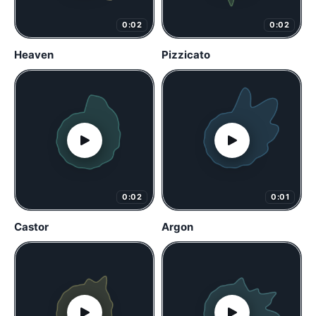
0:02
0:02
Heaven
Pizzicato
0:02
0:01
Castor
Argon