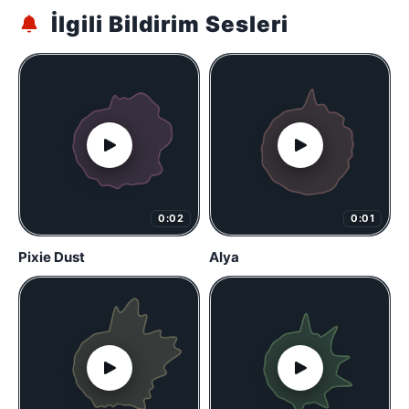
İlgili Bildirim Sesleri
0:02
0:01
Pixie Dust
Alya