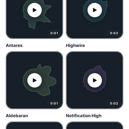
0:01
0:02
Antares
Highwire
0:01
0:02
Aldebaran
Notification High