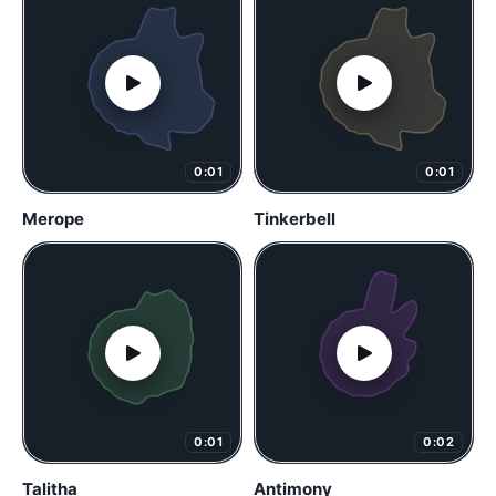
0:01
0:01
Merope
Tinkerbell
0:01
0:02
Talitha
Antimony