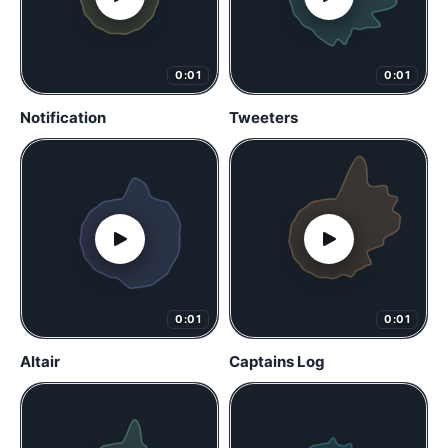
0:01
0:01
Notification
Tweeters
0:01
0:01
Altair
Captains Log