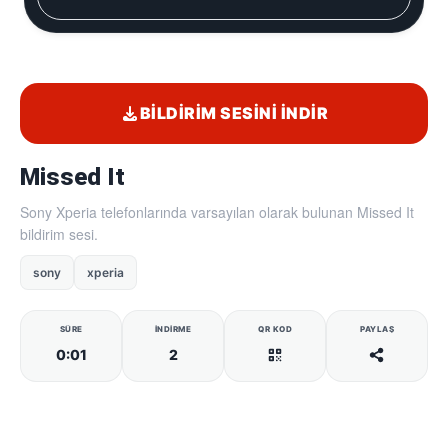
BILDIRIM SESINI İNDIR
Missed It
Sony Xperia telefonlarında varsayılan olarak bulunan Missed It
bildirim sesi.
sony
xperia
SÜRE
İNDIRME
QR KOD
PAYLAŞ
0:01
2