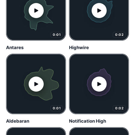
0:01
0:02
Antares
Highwire
0:01
0:02
Aldebaran
Notification High