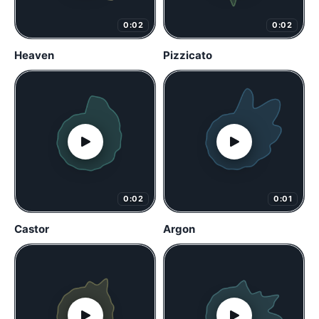
0:02
0:02
Heaven
Pizzicato
0:02
0:01
Castor
Argon