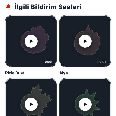
İlgili Bildirim Sesleri
0:02
0:01
Pixie Dust
Alya