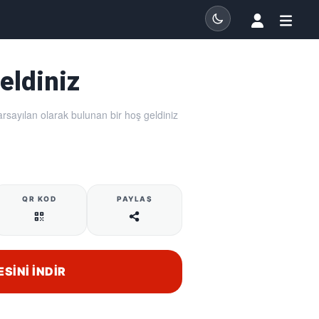
eldiniz
arsayılan olarak bulunan bir hoş geldiniz
QR KOD
PAYLAŞ
ESINI İNDIR