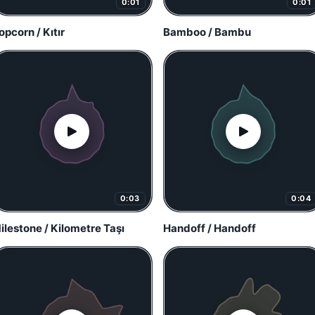
0:01
0:01
opcorn / Kıtır
Bamboo / Bambu
0:03
0:04
ilestone / Kilometre Taşı
Handoff / Handoff