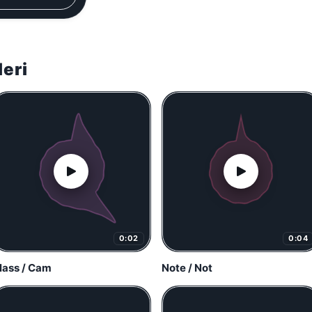
leri
0:02
0:04
lass / Cam
Note / Not