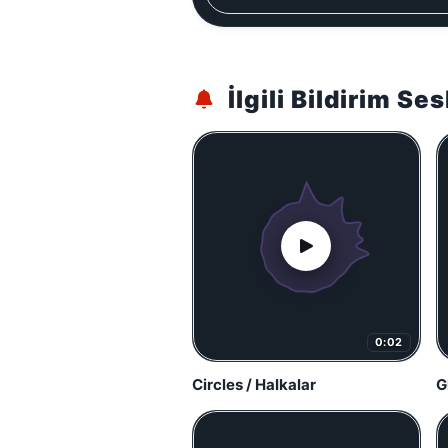
İlgili Bildirim Ses
0:02
Circles / Halkalar
G