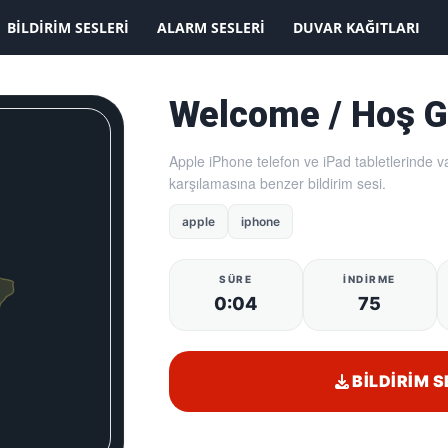
KAYDOLMAK İSTİYORUM
BILDIRIM SESLERI
ALARM SESLERI
DUVAR KAĞITLARI
Welcome / Hoş G
Apple iPhone telefon ve iPad tabletlerinde v
karşılamasına benzer bildirim sesi.
apple
iphone
SÜRE
İNDIRME
0:04
75
BILDIRIM S