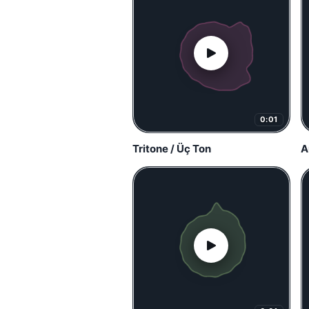
0:01
Tritone / Üç Ton
A