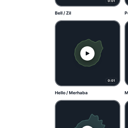
0:01
Bell / Zil
P
0:01
Hello / Merhaba
M