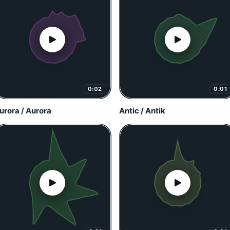
0:02
0:01
urora / Aurora
Antic / Antik