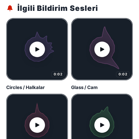
İlgili Bildirim Sesleri
0:02
0:02
Circles / Halkalar
Glass / Cam