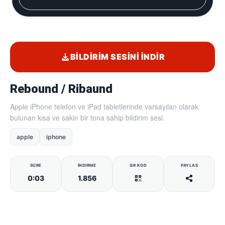
BILDIRIM SESINI İNDIR
Rebound / Ribaund
Apple iPhone telefon ve iPad tabletlerinde varsayılan olarak
bulunan kısa ve sakin bir tona sahip bildirim sesi.
apple
iphone
SÜRE
İNDIRME
QR KOD
PAYLAŞ
0:03
1.856