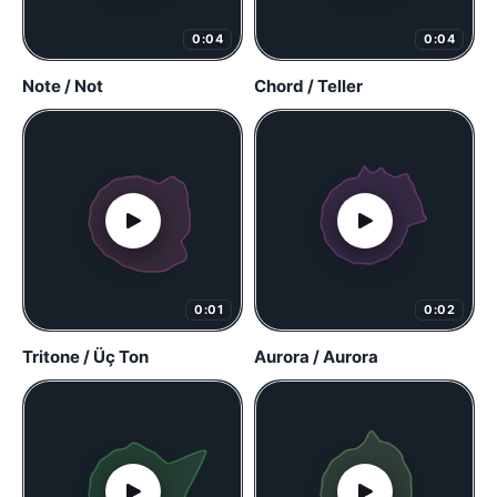
0:04
0:04
Note / Not
Chord / Teller
0:01
0:02
Tritone / Üç Ton
Aurora / Aurora