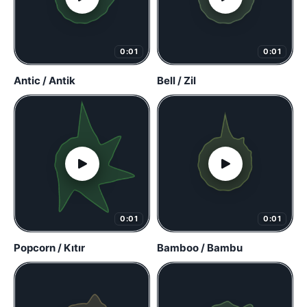
0:01
0:01
Antic / Antik
Bell / Zil
0:01
0:01
Popcorn / Kıtır
Bamboo / Bambu