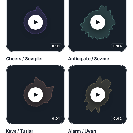
0:01
0:04
Cheers / Sevgiler
Anticipate / Sezme
0:01
0:02
Keys / Tuşlar
Alarm / Uyarı