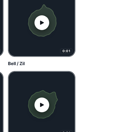
0:01
Bell / Zil