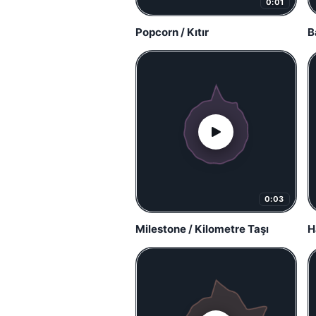
0:01
Popcorn / Kıtır
B
0:03
Milestone / Kilometre Taşı
H