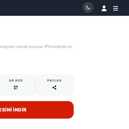
varsayılan olarak bulunan iPhonelarda en
QR KOD
PAYLAŞ
ESINI İNDIR