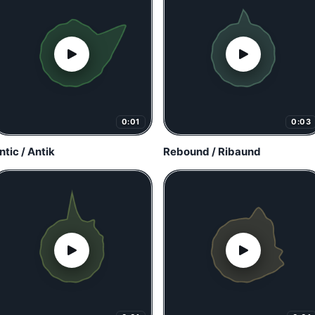
0:01
0:03
ntic / Antik
Rebound / Ribaund