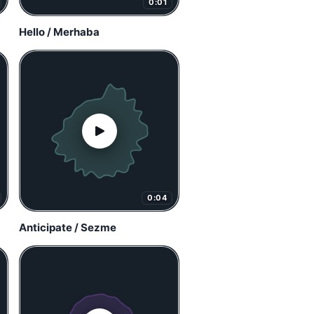
0:01
Hello / Merhaba
0:04
Anticipate / Sezme