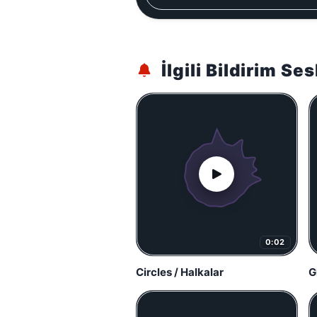
İlgili Bildirim Ses
0:02
Circles / Halkalar
G