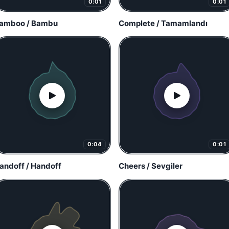
0:01
0:01
amboo / Bambu
Complete / Tamamlandı
0:04
0:01
andoff / Handoff
Cheers / Sevgiler