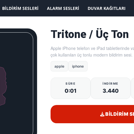
KAYDOLMAK İSTİYORUM
BILDIRIM SESLERI
ALARM SESLERI
DUVAR KAĞITLARI
Tritone / Üç Ton
Apple iPhone telefon ve iPad tabletlerinde 
çok kullanılan üç tonlu modern bildirim sesi.
apple
iphone
SÜRE
İNDIRME
0:01
3.440
BILDIRIM S