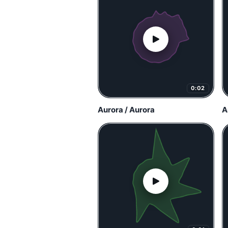
0:02
Aurora / Aurora
A