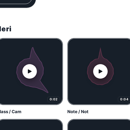
leri
0:02
0:04
lass / Cam
Note / Not