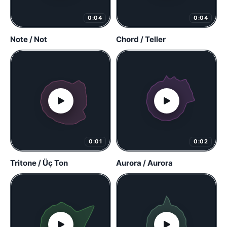
0:04
0:04
Note / Not
Chord / Teller
0:01
0:02
Tritone / Üç Ton
Aurora / Aurora