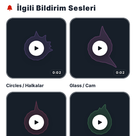
İlgili Bildirim Sesleri
0:02
0:02
Circles / Halkalar
Glass / Cam