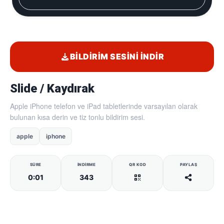
BILDIRIM SESINI İNDIR
Slide / Kaydırak
Apple iPhone telefon ve iPad tabletlerinde varsayılan olarak
bulunan kısa derin ve tiz tonlu bildirim sesi.
apple
iphone
SÜRE
İNDIRME
QR KOD
PAYLAŞ
0:01
343