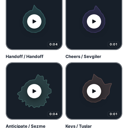
0:04
0:01
Handoff / Handoff
Cheers / Sevgiler
0:04
0:01
Anticipate / Sezme
Keys / Tuşlar