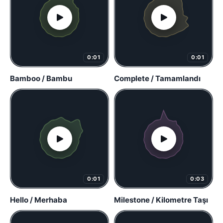
0:01
0:01
Bamboo / Bambu
Complete / Tamamlandı
0:01
0:03
Hello / Merhaba
Milestone / Kilometre Taşı