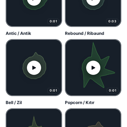
0:01
0:03
Antic / Antik
Rebound / Ribaund
0:01
0:01
Bell / Zil
Popcorn / Kıtır