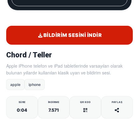
BILDIRIM SESINI İNDIR
Chord / Teller
Apple iPhone telefon ve iPad tabletlerinde varsayılan olarak
bulunan yıllardır kullanılan klasik uyarı ve bildirim sesi.
apple
iphone
SÜRE
İNDIRME
QR KOD
PAYLAŞ
0:04
7.571