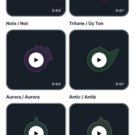
0:04
0:01
Note / Not
Tritone / Üç Ton
0:02
0:01
Aurora / Aurora
Antic / Antik