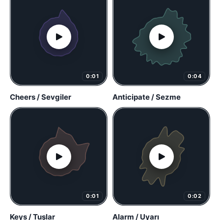
0:01
0:04
Cheers / Sevgiler
Anticipate / Sezme
0:01
0:02
Keys / Tuşlar
Alarm / Uyarı