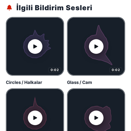
İlgili Bildirim Sesleri
0:02
0:02
Circles / Halkalar
Glass / Cam