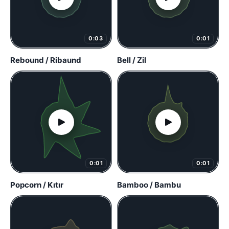
0:03
0:01
Rebound / Ribaund
Bell / Zil
0:01
0:01
Popcorn / Kıtır
Bamboo / Bambu