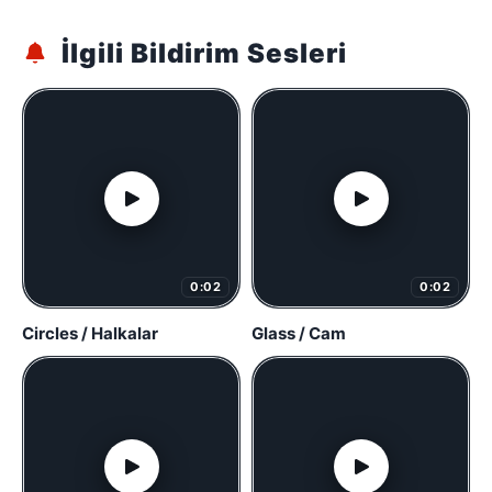
İlgili Bildirim Sesleri
0:02
0:02
Circles / Halkalar
Glass / Cam