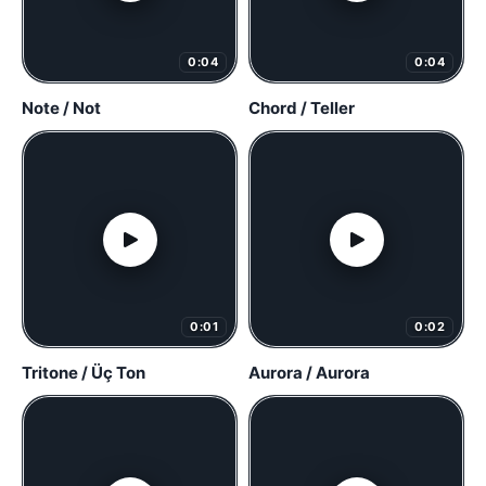
0:04
0:04
Note / Not
Chord / Teller
0:01
0:02
Tritone / Üç Ton
Aurora / Aurora