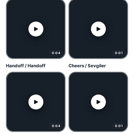
0:04
0:01
Handoff / Handoff
Cheers / Sevgiler
0:04
0:01