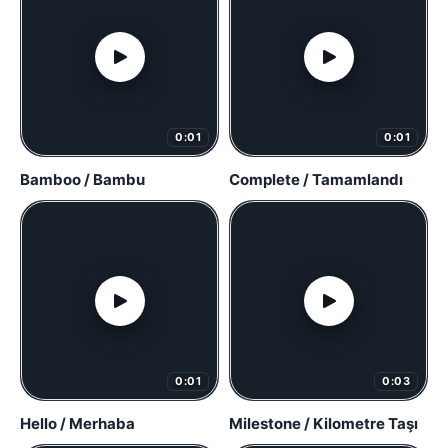
0:01
0:01
Bamboo / Bambu
Complete / Tamamlandı
0:01
0:03
Hello / Merhaba
Milestone / Kilometre Taşı