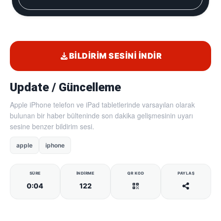
BILDIRIM SESINI İNDIR
Update / Güncelleme
Apple iPhone telefon ve iPad tabletlerinde varsayılan olarak
bulunan bir haber bülteninde son dakika gelişmesinin uyarı
sesine benzer bildirim sesi.
apple
iphone
SÜRE
İNDIRME
QR KOD
PAYLAŞ
0:04
122