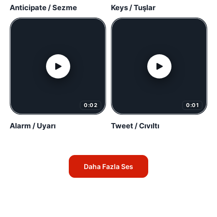
Anticipate / Sezme
Keys / Tuşlar
0:02
0:01
Alarm / Uyarı
Tweet / Cıvıltı
Daha Fazla Ses