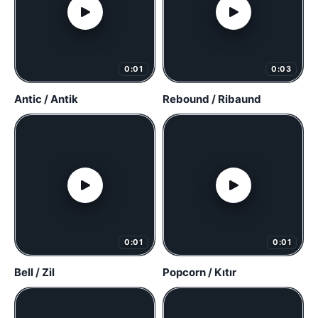
0:01
0:03
Antic / Antik
Rebound / Ribaund
0:01
0:01
Bell / Zil
Popcorn / Kıtır