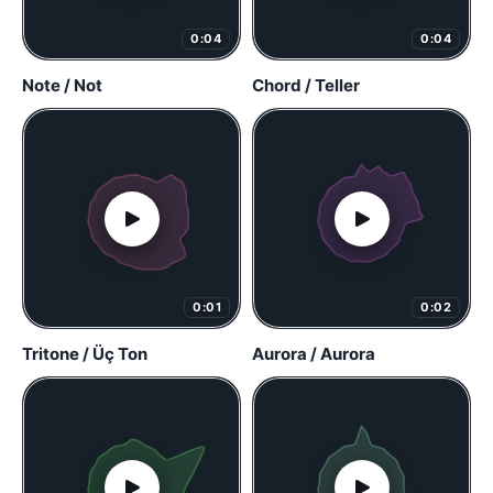
0:04
0:04
Note / Not
Chord / Teller
0:01
0:02
Tritone / Üç Ton
Aurora / Aurora