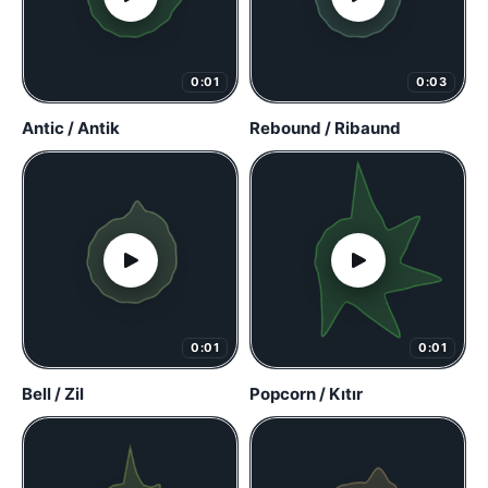
0:01
0:03
Antic / Antik
Rebound / Ribaund
0:01
0:01
Bell / Zil
Popcorn / Kıtır