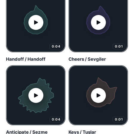
0:04
0:01
Handoff / Handoff
Cheers / Sevgiler
0:04
0:01
Anticipate / Sezme
Keys / Tuşlar