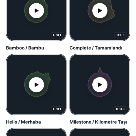
0:01
0:01
Bamboo / Bambu
Complete / Tamamlandı
0:01
0:03
Hello / Merhaba
Milestone / Kilometre Taşı