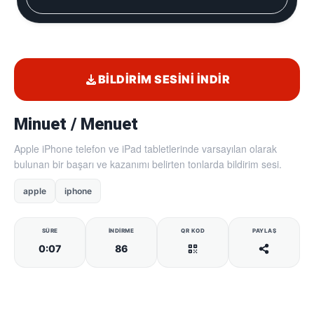
BILDIRIM SESINI İNDIR
Minuet / Menuet
Apple iPhone telefon ve iPad tabletlerinde varsayılan olarak
bulunan bir başarı ve kazanımı belirten tonlarda bildirim sesi.
apple
iphone
SÜRE
İNDIRME
QR KOD
PAYLAŞ
0:07
86