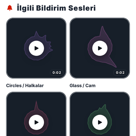
İlgili Bildirim Sesleri
0:02
0:02
Circles / Halkalar
Glass / Cam