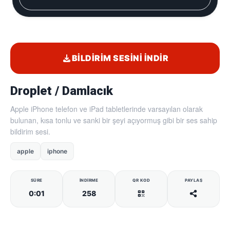
BILDIRIM SESINI İNDIR
Droplet / Damlacık
Apple iPhone telefon ve iPad tabletlerinde varsayılan olarak
bulunan, kısa tonlu ve sanki bir şeyi açıyormuş gibi bir ses sahip
bildirim sesi.
apple
iphone
SÜRE
İNDIRME
QR KOD
PAYLAŞ
0:01
258