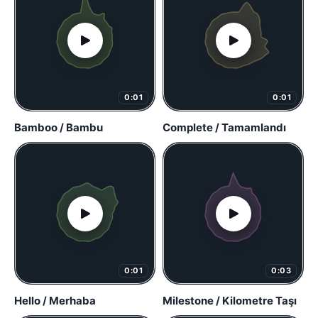
0:01
0:01
Bamboo / Bambu
Complete / Tamamlandı
0:01
0:03
Hello / Merhaba
Milestone / Kilometre Taşı