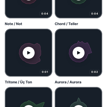
0:04
0:04
Note / Not
Chord / Teller
0:01
0:02
Tritone / Üç Ton
Aurora / Aurora