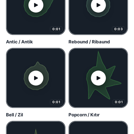
0:01
0:03
Antic / Antik
Rebound / Ribaund
0:01
0:01
Bell / Zil
Popcorn / Kıtır