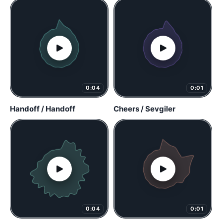
0:04
0:01
Handoff / Handoff
Cheers / Sevgiler
0:04
0:01