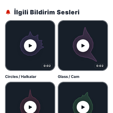
İlgili Bildirim Sesleri
0:02
0:02
Circles / Halkalar
Glass / Cam