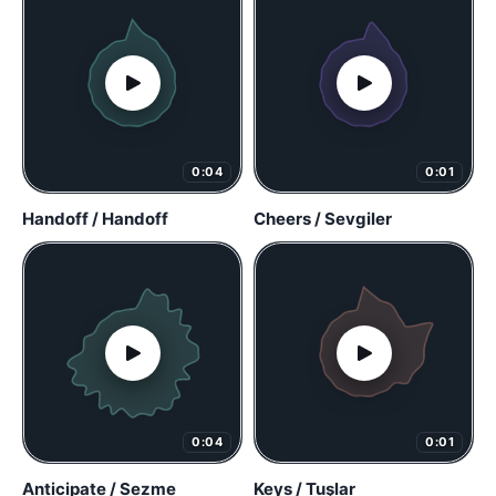
0:04
0:01
Handoff / Handoff
Cheers / Sevgiler
0:04
0:01
Anticipate / Sezme
Keys / Tuşlar