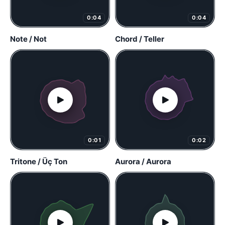
0:04
0:04
Note / Not
Chord / Teller
0:01
0:02
Tritone / Üç Ton
Aurora / Aurora