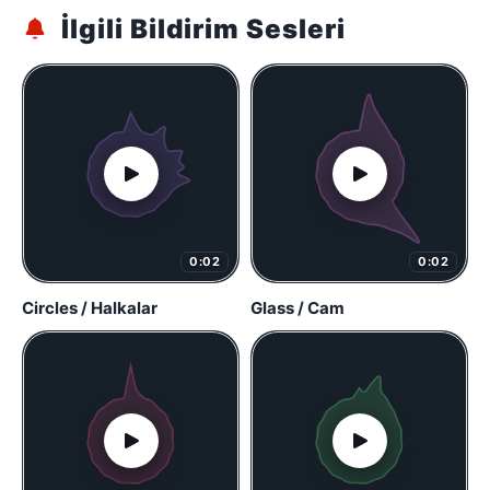
İlgili Bildirim Sesleri
0:02
0:02
Circles / Halkalar
Glass / Cam