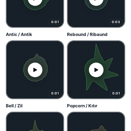
0:01
0:03
Antic / Antik
Rebound / Ribaund
0:01
0:01
Bell / Zil
Popcorn / Kıtır