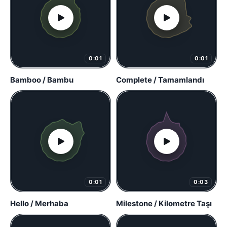
0:01
0:01
Bamboo / Bambu
Complete / Tamamlandı
0:01
0:03
Hello / Merhaba
Milestone / Kilometre Taşı