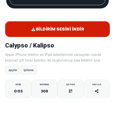
BILDIRIM SESINI İNDIR
Calypso / Kalipso
Apple iPhone telefon ve iPad tabletlerinde varsayılan olarak
bulunan çift tonlu ksilofon ile oluşturulmuş kısa bildirim sesi.
apple
iphone
SÜRE
İNDIRME
QR KOD
PAYLAŞ
0:03
308