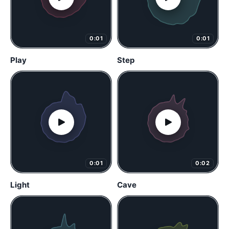
0:01
0:01
Play
Step
0:01
0:02
Light
Cave