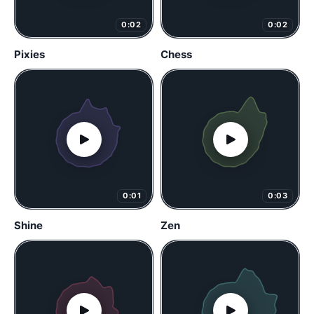
0:02
0:02
Pixies
Chess
0:01
0:03
Shine
Zen