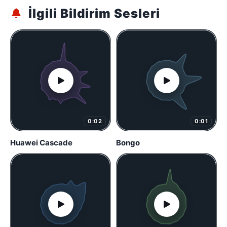
İlgili Bildirim Sesleri
0:02
0:01
Huawei Cascade
Bongo