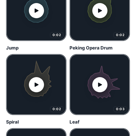
0:02
0:02
Jump
Peking Opera Drum
0:02
0:03
Spiral
Leaf