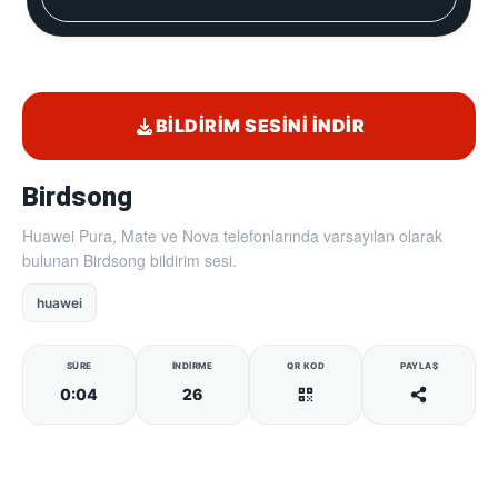
BILDIRIM SESINI İNDIR
Birdsong
Huawei Pura, Mate ve Nova telefonlarında varsayılan olarak
bulunan Birdsong bildirim sesi.
huawei
SÜRE
İNDIRME
QR KOD
PAYLAŞ
0:04
26