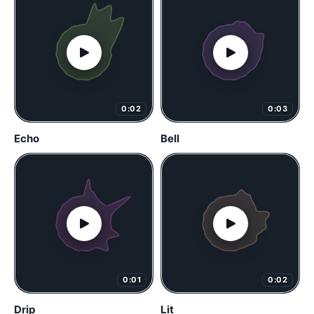
0:02
0:03
Echo
Bell
0:01
0:02
Drip
Lit