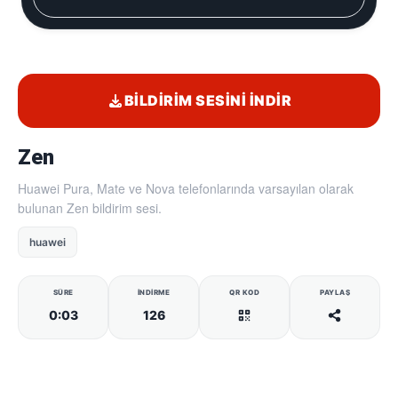
BILDIRIM SESINI İNDIR
Zen
Huawei Pura, Mate ve Nova telefonlarında varsayılan olarak
bulunan Zen bildirim sesi.
huawei
SÜRE
İNDIRME
QR KOD
PAYLAŞ
0:03
126