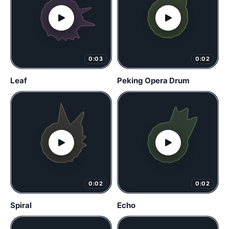
0:03
0:02
Leaf
Peking Opera Drum
0:02
0:02
Spiral
Echo