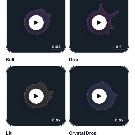
0:03
0:01
Bell
Drip
0:02
0:02
Lit
Crystal Drop