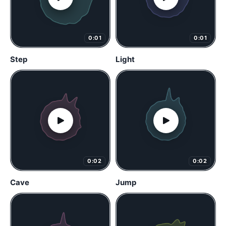
0:01
0:01
Step
Light
0:02
0:02
Cave
Jump