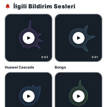
İlgili Bildirim Sesleri
0:02
0:01
Huawei Cascade
Bongo