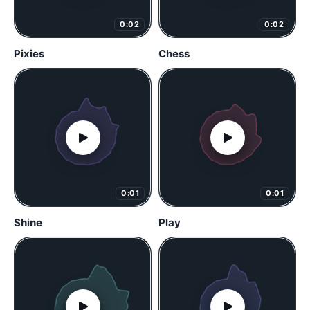
0:02
0:02
Pixies
Chess
0:01
0:01
Shine
Play