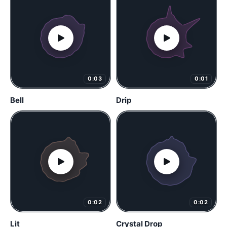
0:03
0:01
Bell
Drip
0:02
0:02
Lit
Crystal Drop