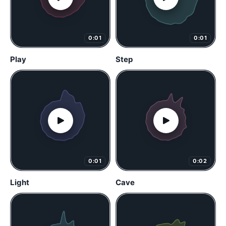
0:01
0:01
Play
Step
0:01
0:02
Light
Cave