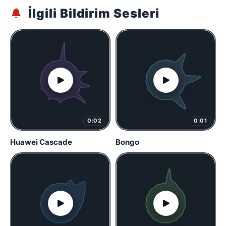
İlgili Bildirim Sesleri
0:02
0:01
Huawei Cascade
Bongo