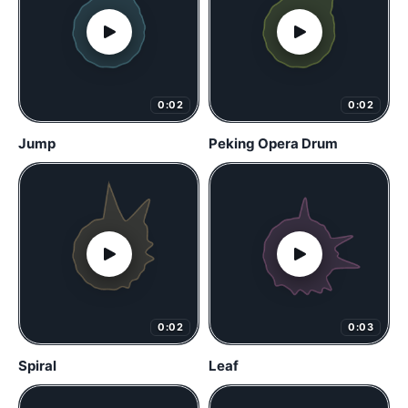
0:02
0:02
Jump
Peking Opera Drum
0:02
0:03
Spiral
Leaf