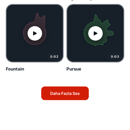
0:02
0:03
Fountain
Pursue
Daha Fazla Ses