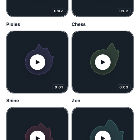
0:02
0:02
Pixies
Chess
0:01
0:03
Shine
Zen