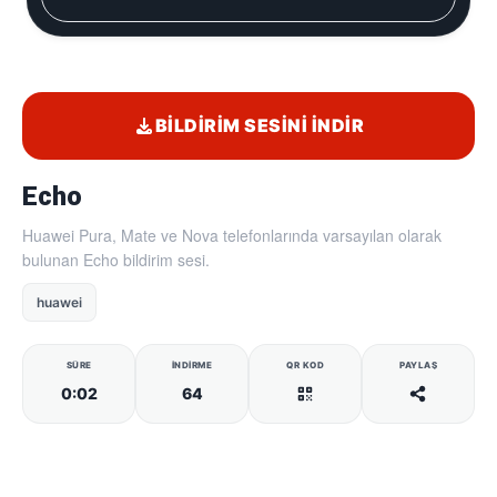
BILDIRIM SESINI İNDIR
Echo
Huawei Pura, Mate ve Nova telefonlarında varsayılan olarak
bulunan Echo bildirim sesi.
huawei
SÜRE
İNDIRME
QR KOD
PAYLAŞ
0:02
64