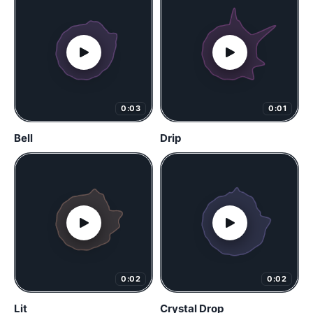
0:03
0:01
Bell
Drip
0:02
0:02
Lit
Crystal Drop