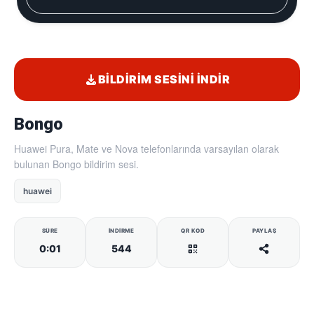
BILDIRIM SESINI İNDIR
Bongo
Huawei Pura, Mate ve Nova telefonlarında varsayılan olarak
bulunan Bongo bildirim sesi.
huawei
SÜRE
İNDIRME
QR KOD
PAYLAŞ
0:01
544