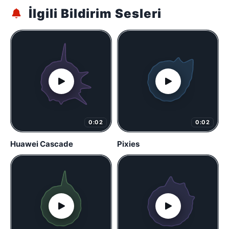
İlgili Bildirim Sesleri
0:02
0:02
Huawei Cascade
Pixies