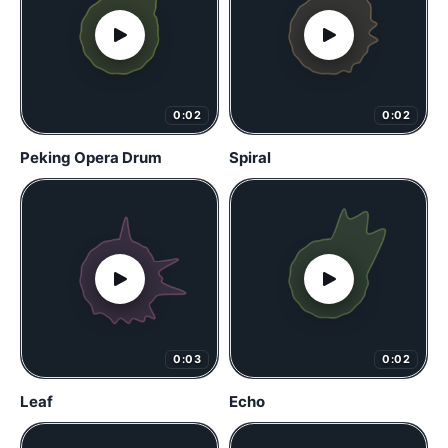
0:02
0:02
Peking Opera Drum
Spiral
0:03
0:02
Leaf
Echo