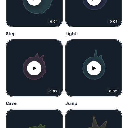
0:01
0:01
Step
Light
0:02
0:02
Cave
Jump