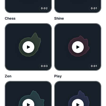
0:02
0:01
Chess
Shine
0:03
0:01
Zen
Play