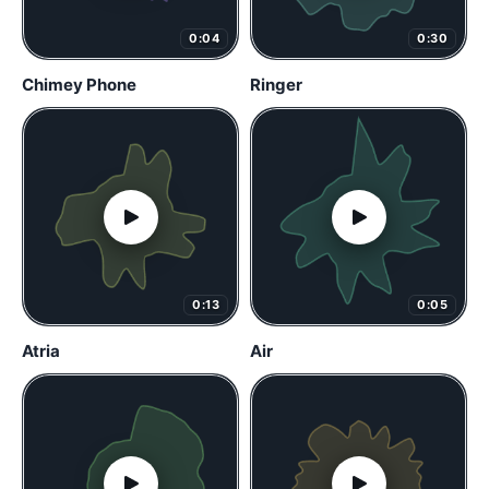
0:04
0:30
Chimey Phone
Ringer
0:13
0:05
Atria
Air