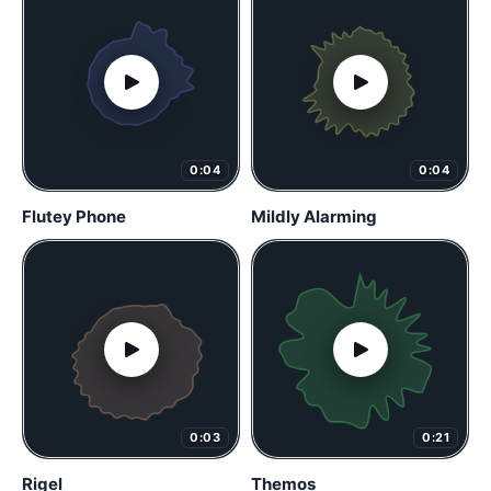
0:04
0:04
Flutey Phone
Mildly Alarming
0:03
0:21
Rigel
Themos