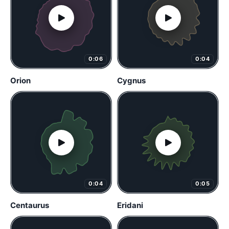
0:06
0:04
Orion
Cygnus
0:04
0:05
Centaurus
Eridani