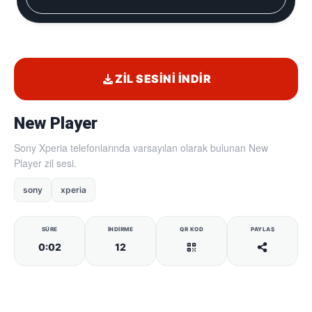
ZIL SESINI İNDIR
New Player
Sony Xperia telefonlarında varsayılan olarak bulunan New
Player zil sesi.
sony
xperia
SÜRE
İNDIRME
QR KOD
PAYLAŞ
0:02
12