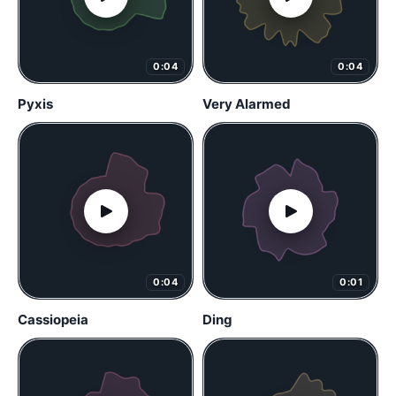
0:04
0:04
Pyxis
Very Alarmed
0:04
0:01
Cassiopeia
Ding