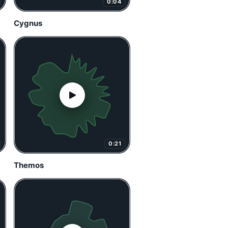
0:04
Cygnus
0:21
Themos