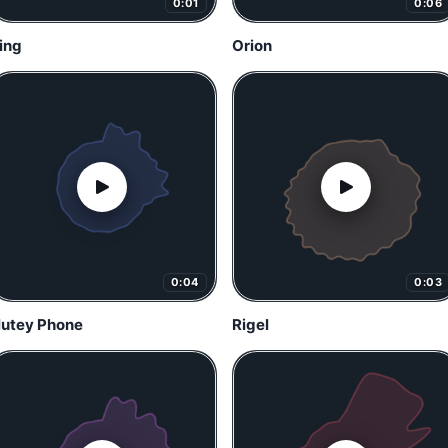
0:01
0:06
ing
Orion
0:04
0:03
lutey Phone
Rigel