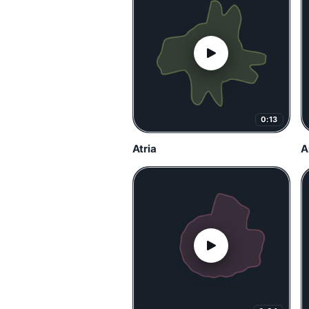
0:13
Atria
A