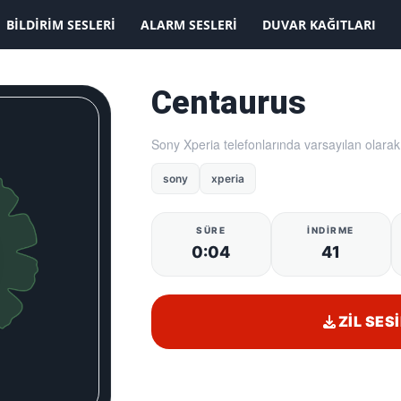
KAYDOLMAK İSTİYORUM
BILDIRIM SESLERI
ALARM SESLERI
DUVAR KAĞITLARI
Centaurus
Sony Xperia telefonlarında varsayılan olarak
sony
xperia
SÜRE
İNDIRME
0:04
41
ZIL SESI