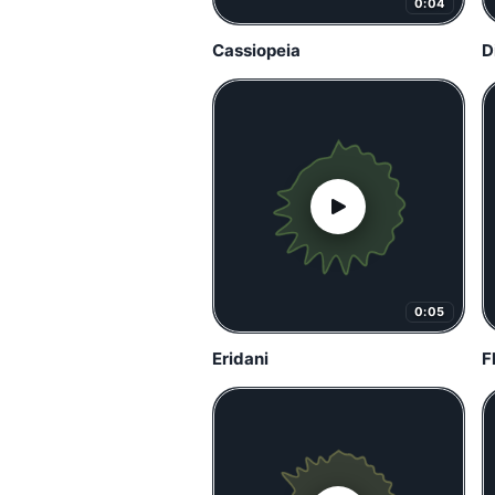
0:04
Cassiopeia
D
0:05
Eridani
F