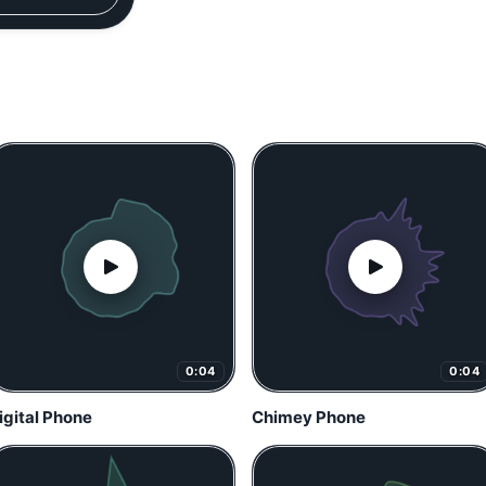
0:04
0:04
igital Phone
Chimey Phone