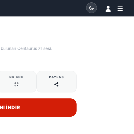
 bulunan Centaurus zil sesi.
QR KOD
PAYLAŞ
NI İNDIR