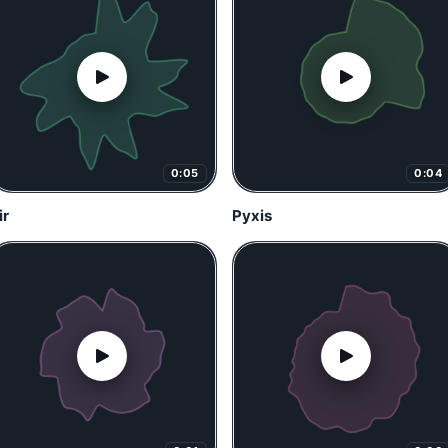
0:05
0:04
ir
Pyxis