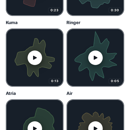
0:23
0:30
Kuma
Ringer
0:13
0:05
Atria
Air