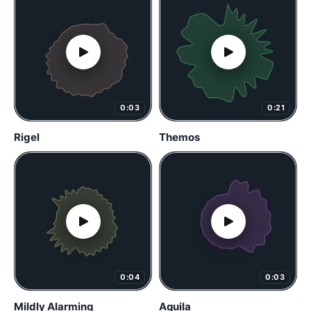
0:03
0:21
Rigel
Themos
0:04
0:03
Mildly Alarming
Aquila