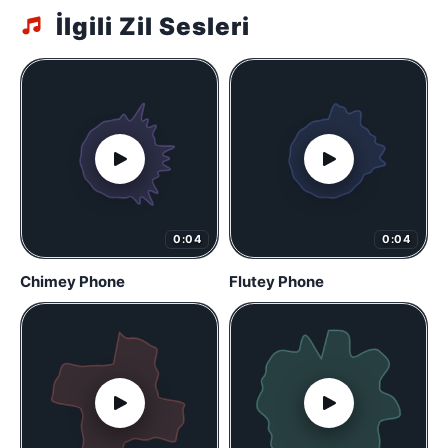
İlgili Zil Sesleri
0:04
0:04
Chimey Phone
Flutey Phone