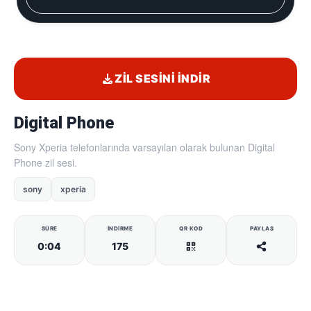
ZIL SESINI İNDIR
Digital Phone
Sony Xperia telefonlarında varsayılan olarak bulunan Digital
Phone zil sesi.
sony
xperia
SÜRE
İNDIRME
QR KOD
PAYLAŞ
0:04
175