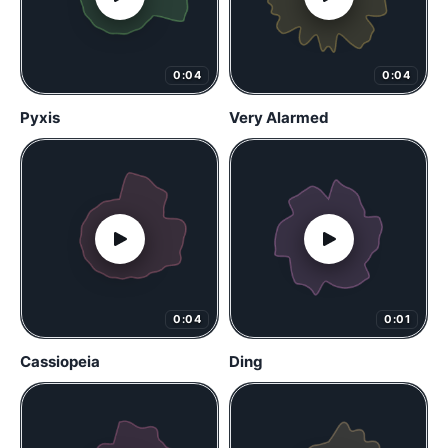
0:04
0:04
Pyxis
Very Alarmed
0:04
0:01
Cassiopeia
Ding