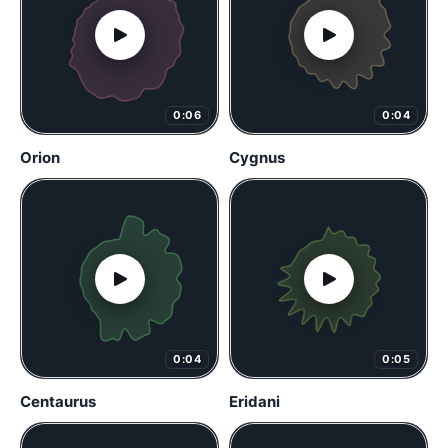
0:06
0:04
Orion
Cygnus
0:04
0:05
Centaurus
Eridani