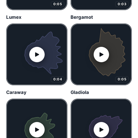
0:05
0:03
Lumex
Bergamot
0:04
0:05
Caraway
Gladiola