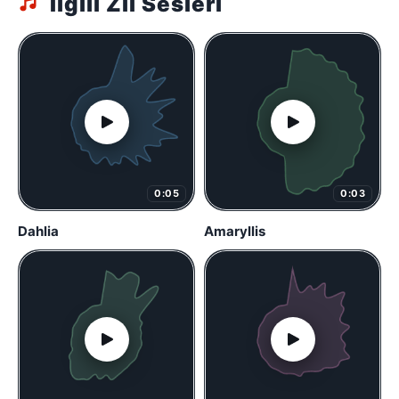
İlgili Zil Sesleri
0:05
0:03
Dahlia
Amaryllis