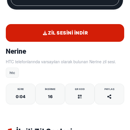
ZIL SESINI İNDIR
Nerine
HTC telefonlarında varsayılan olarak bulunan Nerine zil sesi.
htc
SÜRE
İNDIRME
QR KOD
PAYLAŞ
0:04
16