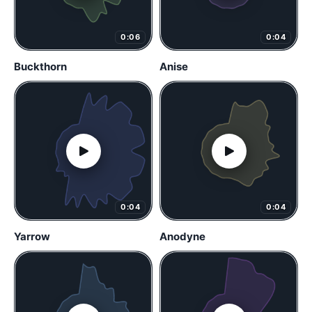
0:06
0:04
Buckthorn
Anise
0:04
0:04
Yarrow
Anodyne