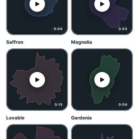
0:06
0:05
Saffron
Magnolia
0:15
0:06
Lovable
Gardenia