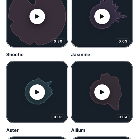
0:30
0:03
Shoefie
Jasmine
0:03
0:04
Aster
Allium