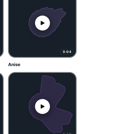
0:04
Anise