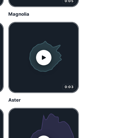
0:05
Magnolia
0:03
Aster