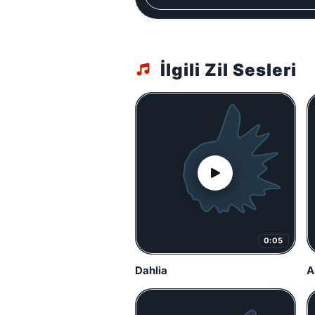
İlgili Zil Sesleri
0:05
Dahlia
A