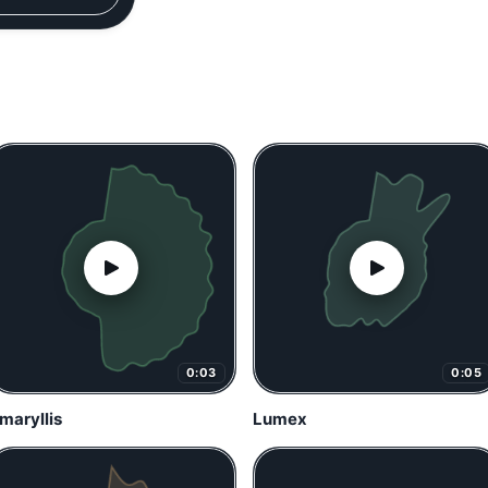
0:03
0:05
maryllis
Lumex