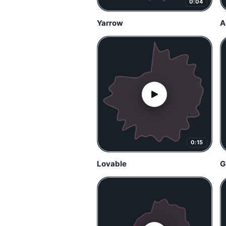
0:04
Yarrow
A
0:15
Lovable
G