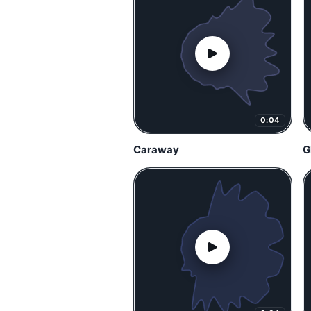
0:04
Caraway
G