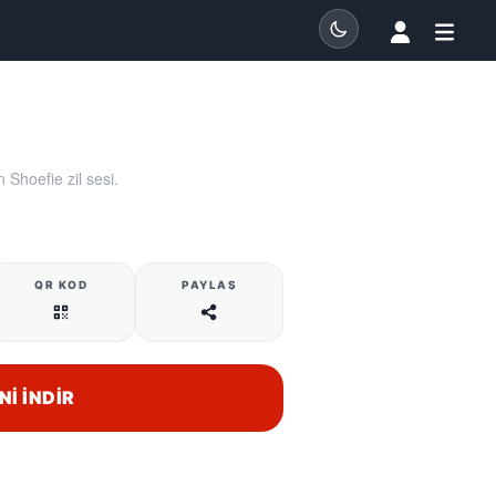
 Shoefie zil sesi.
QR KOD
PAYLAŞ
NI İNDIR