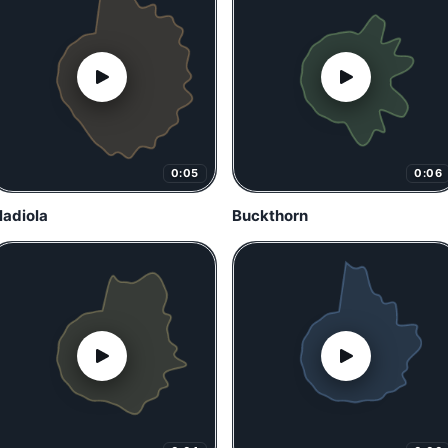
0:05
0:06
ladiola
Buckthorn