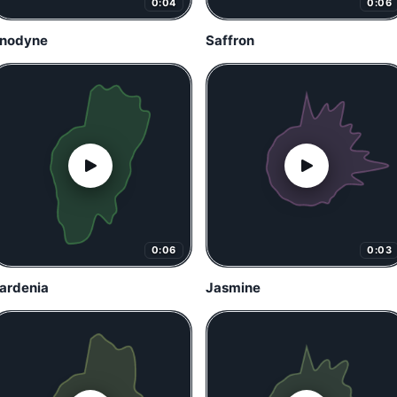
0:04
0:06
nodyne
Saffron
0:06
0:03
ardenia
Jasmine