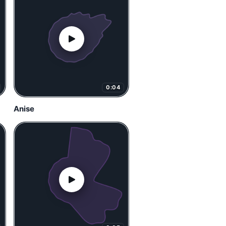
0:04
Anise