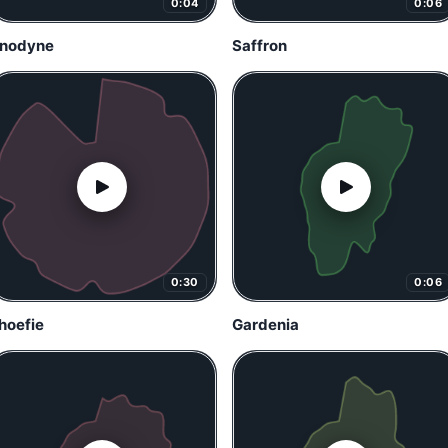
0:04
0:06
nodyne
Saffron
0:30
0:06
hoefie
Gardenia