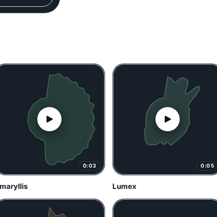
0:03
0:05
maryllis
Lumex