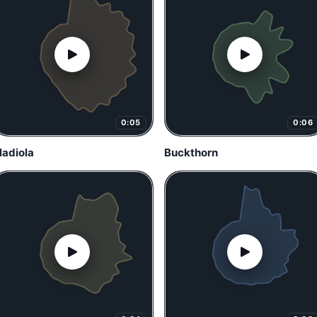
0:05
0:06
ladiola
Buckthorn