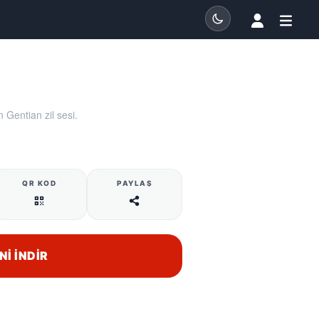
 Gentian zil sesi.
QR KOD
PAYLAŞ
NI İNDIR