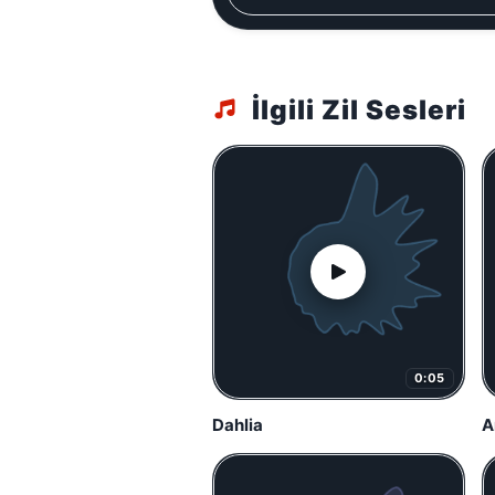
İlgili Zil Sesleri
0:05
Dahlia
A