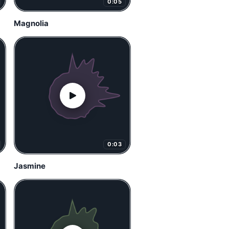
0:05
Magnolia
0:03
Jasmine