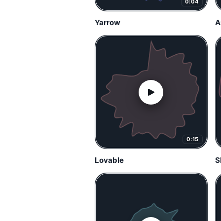
0:04
Yarrow
A
0:15
Lovable
S