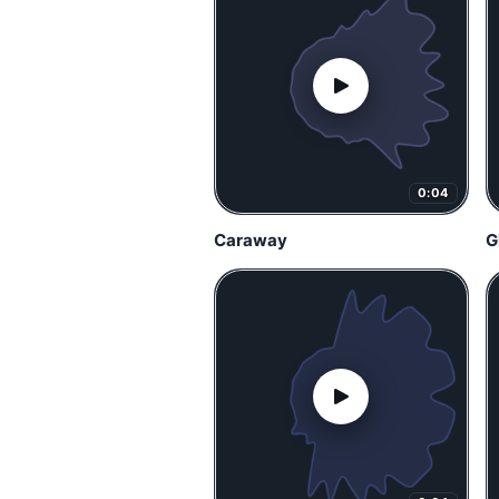
0:04
Caraway
G